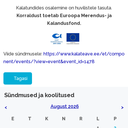
Kalatundides osalemine on huvilistele tasuta.
Korraldust toetab Euroopa Merendus- ja
Kalandusfond.
Viide sündmusele:
https://www.kalateave.ee/et/compo
nent/events/?view=event&event_id=1478
Tagasi
Sündmused ja koolitused
August 2026
<
>
E
T
K
N
R
L
P
1
2