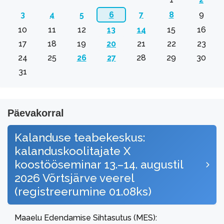
3
4
5
6
7
8
9
10
11
12
13
14
15
16
17
18
19
20
21
22
23
24
25
26
27
28
29
30
31
Päevakorral
Kalanduse teabekeskus:
kalanduskoolitajate X
koostööseminar 13.–14. augustil
2026 Võrtsjärve veerel
(registreerumine 01.08ks)
Maaelu Edendamise Sihtasutus (MES):