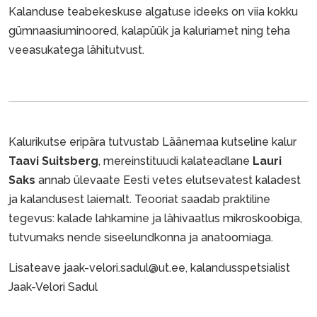
Kalanduse teabekeskuse algatuse ideeks on viia kokku
gümnaasiuminoored, kalapüük ja kaluriamet ning teha
veeasukatega lähitutvust.
Kalurikutse eripära tutvustab Läänemaa kutseline kalur
Taavi Suitsberg
, mereinstituudi kalateadlane
Lauri
Saks
annab ülevaate Eesti vetes elutsevatest kaladest
ja kalandusest laiemalt. Teooriat saadab praktiline
tegevus: kalade lahkamine ja lähivaatlus mikroskoobiga,
tutvumaks nende siseelundkonna ja anatoomiaga.
Lisateave jaak-velori.sadul@ut.ee, kalandusspetsialist
Jaak-Velori Sadul