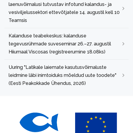
laenuvõimalusi tutvustav infotund kalandus- ja
vesiviljelussektori ettevõtjatele 14. augustil kell 10
Teamsis
Kalanduse teabekeskus: kalanduse
tegevusrühmade suveseminar 26.–27. augustil
Hiiumaal Viscosas (registreerumine 18.08ks)
Uuring "Latikale laiemate kasutusvõimaluste
leidmine läbi inimtoiduks mõeldud uute toodete"
(Eesti Peakokkade Ühendus, 2026)