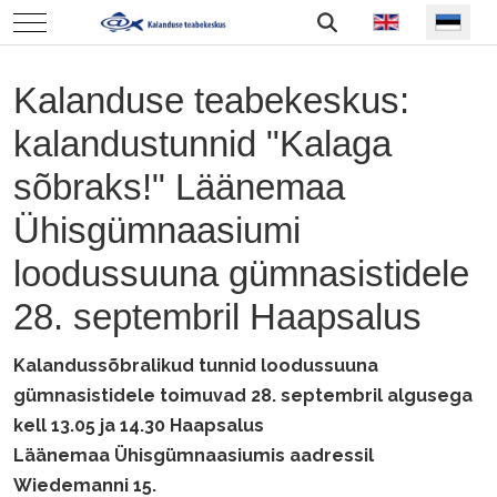
Vali keel
Mobile Menu Toggle
Kalanduse teabekeskus:
kalandustunnid "Kalaga
sõbraks!" Läänemaa
Ühisgümnaasiumi
loodussuuna gümnasistidele
28. septembril Haapsalus
Kalandussõbralikud tunnid loodussuuna
gümnasistidele toimuvad 28. septembril algusega
kell 13.05 ja 14.30 Haapsalus
Läänemaa Ühisgümnaasiumis aadressil
Wiedemanni 15.