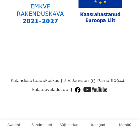
Kalanduse teabekeskus | J. V. Jannseni 33, Pärnu, 80044 |
kalateave[at]ut.ee |
Avaleht
Sündmused
Väljaanded
Uuringud
Menüü