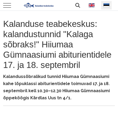
Vali keel
Mobile Menu Toggle
Kalanduse teabekeskus:
kalandustunnid "Kalaga
sõbraks!" Hiiumaa
Gümnaasiumi abiturientidele
17. ja 18. septembril
Kalandussõbralikud tunnid Hiiumaa Gümnaasiumi
kahe lõpuklassi abiturientidele toimuvad 17. ja 18.
septembril kell 10.30–12.30 Hiiumaa Gümnaasiumi
õppeköögis Kärdlas Uus tn 4/1.