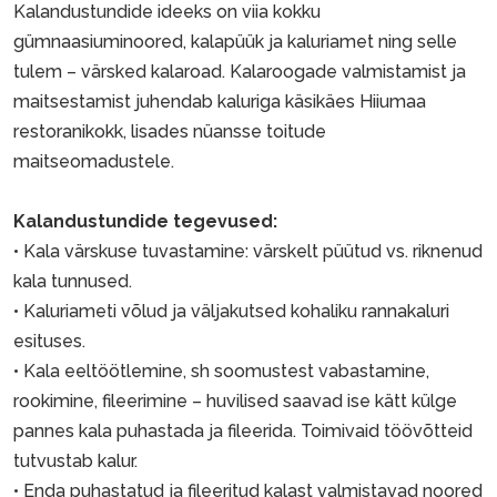
Kalandustundide ideeks on viia kokku
gümnaasiuminoored, kalapüük ja kaluriamet ning selle
tulem – värsked kalaroad. Kalaroogade valmistamist ja
maitsestamist juhendab kaluriga käsikäes Hiiumaa
restoranikokk, lisades nüansse toitude
maitseomadustele.
Kalandustundide tegevused:
• Kala värskuse tuvastamine: värskelt püütud vs. riknenud
kala tunnused.
• Kaluriameti võlud ja väljakutsed kohaliku rannakaluri
esituses.
• Kala eeltöötlemine, sh soomustest vabastamine,
rookimine, fileerimine – huvilised saavad ise kätt külge
pannes kala puhastada ja fileerida. Toimivaid töövõtteid
tutvustab kalur.
• Enda puhastatud ja fileeritud kalast valmistavad noored