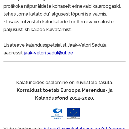
profikoka näpunäidete kohaselt erinevaid kalaroogasid,
tehes „oma kalatoidu" algusest lõpuni ise valmis.
• Lisaks tutvustab kalur kalade töötlemisvõimaluste
paljusust, sh kalade kuivatamist.
Lisateave kalandusspetsialist Jaak-Velori Sadula
aadressil
jaak-velori.sadul@ut.ee
Kalatundides osalemine on huvilistele tasuta.
Korraldust toetab Euroopa Merendus- ja
Kalandusfond 2014-2020.
Viide sündmusele:
https://www.kalateave.ee/et/compo