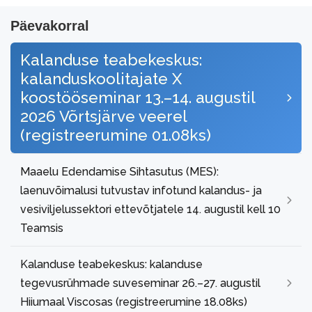
Päevakorral
Kalanduse teabekeskus:
kalanduskoolitajate X
koostööseminar 13.–14. augustil
2026 Võrtsjärve veerel
(registreerumine 01.08ks)
Maaelu Edendamise Sihtasutus (MES):
laenuvõimalusi tutvustav infotund kalandus- ja
vesiviljelussektori ettevõtjatele 14. augustil kell 10
Teamsis
Kalanduse teabekeskus: kalanduse
tegevusrühmade suveseminar 26.–27. augustil
Hiiumaal Viscosas (registreerumine 18.08ks)