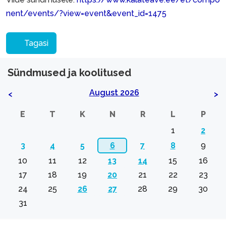
nent/events/?view=event&event_id=1475
Tagasi
Sündmused ja koolitused
August 2026
<
>
E
T
K
N
R
L
P
1
2
3
4
5
6
7
8
9
10
11
12
13
14
15
16
17
18
19
20
21
22
23
24
25
26
27
28
29
30
31