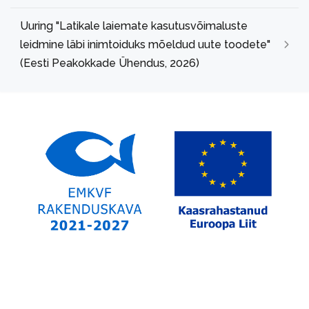
Uuring "Latikale laiemate kasutusvõimaluste
leidmine läbi inimtoiduks mõeldud uute toodete"
(Eesti Peakokkade Ühendus, 2026)