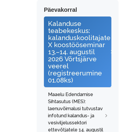
Päevakorral
Kalanduse
teabekeskus:
kalanduskoolitajate
X koostööseminar
13.–14. augustil
2026 Võrtsjärve
veerel
(registreerumine
01.08ks)
Maaelu Edendamise
Sihtasutus (MES):
laenuvõimalusi tutvustav
infotund kalandus- ja
vesiviljelussektori
ettevõtjatele 14. augustil