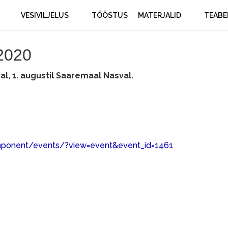
VESIVILJELUS
TÖÖSTUS
MATERJALID
TEABE
 2020
l, 1. augustil Saaremaal Nasval.
mponent/events/?view=event&event_id=1461