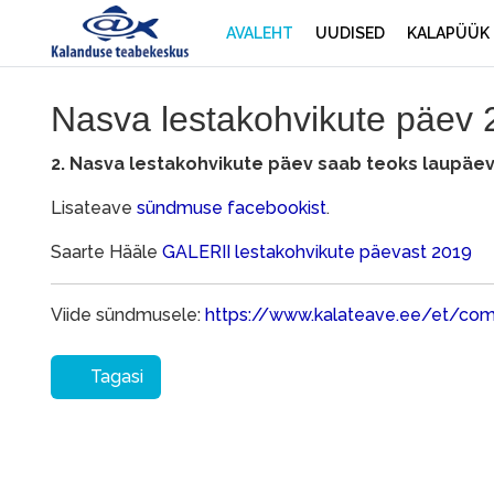
AVALEHT
UUDISED
KALAPÜÜK
Nasva lestakohvikute päev
2. Nasva lestakohvikute päev saab teoks laupäeva
Lisateave
sündmuse facebookist
.
Saarte Hääle
GALERII lestakohvikute päevast 2019
Viide sündmusele:
https://www.kalateave.ee/et/co
Tagasi