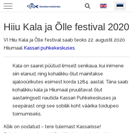
Vali keel
Mobile Menu Toggle
Hiiu Kala ja Õlle festival 2020
VI Hiiu Kala ja Õlle festival saab teoks 22. augustil 2020
Hiiumaal
Kassari puhkekeskuses
.
Kala on saarel püütud ilmselt senikaua, kui inimene
siin elanud, ning kohalikku õlut mainitakse
ajalooürikutes esimest korda 1284. aastal. Täna saab
kohalikku kala ja Hiiumaal pruulitavat õlut
aastaringselt nautida Kassari Puhkekeskuses ja
seepärast ongi see sobilik koht väärika toidupeo
toimumiseks.
Kõik on oodatud – tere tulemast Kassarisse!