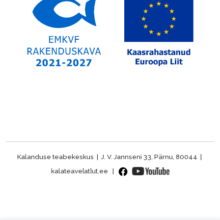
Kalanduse teabekeskus | J. V. Jannseni 33, Pärnu, 80044 |
kalateave[at]ut.ee |