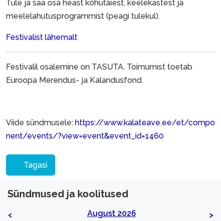
Tule ja saa osa heast kõhutäiest, keelekastest ja
meelelahutusprogrammist (peagi tulekul).
Festivalist lähemalt
Festivalil osalemine on TASUTA. Toimumist toetab
Euroopa Merendus- ja Kalandusfond.
Viide sündmusele:
https://www.kalateave.ee/et/compo
nent/events/?view=event&event_id=1460
Tagasi
Sündmused ja koolitused
August 2026
<
>