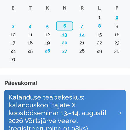
E
T
K
N
R
L
P
1
2
3
4
5
6
7
8
9
10
11
12
13
14
15
16
17
18
19
20
21
22
23
24
25
26
27
28
29
30
31
Päevakorral
Kalanduse teabekeskus:
kalanduskoolitajate X
koostööseminar 13.–14. augustil
2026 Võrtsjärve veerel
(registreerumine 01.08ks)