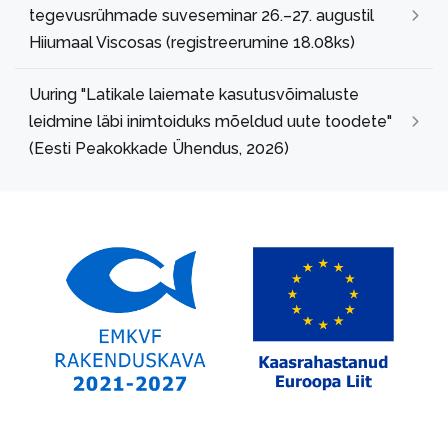
tegevusrühmade suveseminar 26.–27. augustil
Hiiumaal Viscosas (registreerumine 18.08ks)
Uuring "Latikale laiemate kasutusvõimaluste
leidmine läbi inimtoiduks mõeldud uute toodete"
(Eesti Peakokkade Ühendus, 2026)