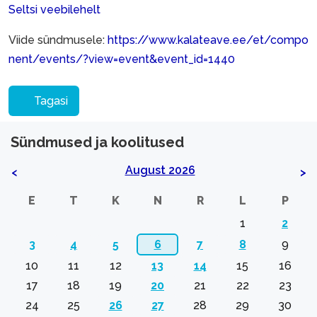
Seltsi veebilehelt
Viide sündmusele:
https://www.kalateave.ee/et/compo
nent/events/?view=event&event_id=1440
Tagasi
Sündmused ja koolitused
August 2026
<
>
E
T
K
N
R
L
P
1
2
3
4
5
6
7
8
9
10
11
12
13
14
15
16
17
18
19
20
21
22
23
24
25
26
27
28
29
30