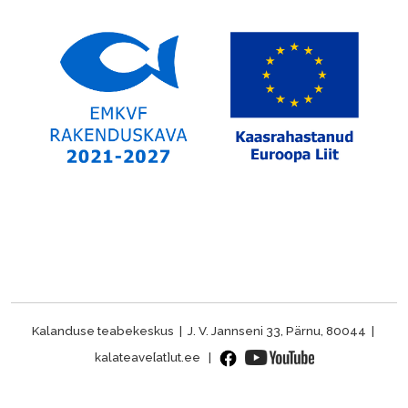
Kalanduse teabekeskus | J. V. Jannseni 33, Pärnu, 80044 |
kalateave[at]ut.ee |