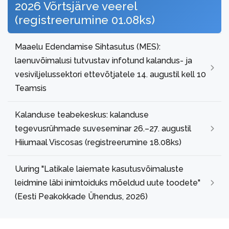
2026 Võrtsjärve veerel
(registreerumine 01.08ks)
Maaelu Edendamise Sihtasutus (MES):
laenuvõimalusi tutvustav infotund kalandus- ja
vesiviljelussektori ettevõtjatele 14. augustil kell 10
Teamsis
Kalanduse teabekeskus: kalanduse
tegevusrühmade suveseminar 26.–27. augustil
Hiiumaal Viscosas (registreerumine 18.08ks)
Uuring "Latikale laiemate kasutusvõimaluste
leidmine läbi inimtoiduks mõeldud uute toodete"
(Eesti Peakokkade Ühendus, 2026)