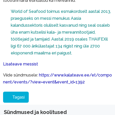
tootrühmana esindatud ka mereannid.
World of Seafood toimus esmakordselt aastal 2013,
praeguseks on messi menukus Aasia
kalandussektoris oluliselt kasvanud ning seal osaleb
üha enam kutselisi kala- ja mereannitootjaid,
töötlejaid ja tarnijaid. Aastal 2019 osales THAIFEXil
ligi 67 000 ärikülastajat 134 riigist ning üle 2700
eksponendi maailma eri paigust.
Lisateave messist
Viide sündmusele:
https://www.kalateave.ee/et/compo
nent/events/?view=event&event_id=1392
Tagasi
Sündmused ja koolitused