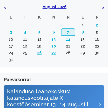
August 2026
<
>
E
T
K
N
R
L
P
1
2
3
4
5
6
7
8
9
10
11
12
13
14
15
16
17
18
19
20
21
22
23
24
25
26
27
28
29
30
31
Päevakorral
Kalanduse teabekeskus:
kalanduskoolitajate X
koostööseminar 13.–14. augustil