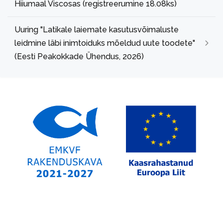
Hiiumaal Viscosas (registreerumine 18.08ks)
Uuring "Latikale laiemate kasutusvõimaluste
leidmine läbi inimtoiduks mõeldud uute toodete"
(Eesti Peakokkade Ühendus, 2026)