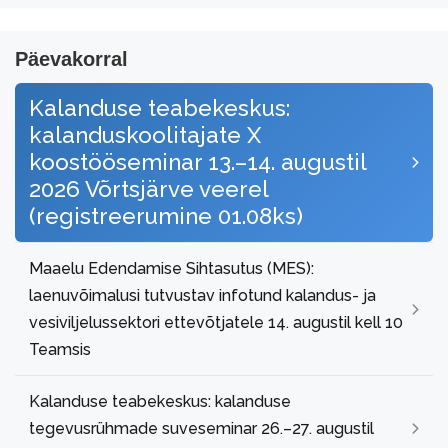
Päevakorral
Kalanduse teabekeskus:
kalanduskoolitajate X
koostööseminar 13.–14. augustil
2026 Võrtsjärve veerel
(registreerumine 01.08ks)
Maaelu Edendamise Sihtasutus (MES):
laenuvõimalusi tutvustav infotund kalandus- ja
vesiviljelussektori ettevõtjatele 14. augustil kell 10
Teamsis
Kalanduse teabekeskus: kalanduse
tegevusrühmade suveseminar 26.–27. augustil