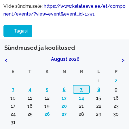
Viide sündmusele:
https://www.kalateave.ee/et/compo
nent/events/?view=event&event_id=1391
Tagasi
Sündmused ja koolitused
August 2026
<
>
E
T
K
N
R
L
P
1
2
3
4
5
6
7
8
9
10
11
12
13
14
15
16
17
18
19
20
21
22
23
24
25
26
27
28
29
30
31