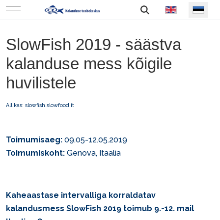
Vali keel
Mobile Menu Toggle
SlowFish 2019 - säästva
kalanduse mess kõigile
huvilistele
Allikas:
slowfish.slowfood.it
Toimumisaeg:
09.05-12.05.2019
Toimumiskoht:
Genova, Itaalia
Kaheaastase intervalliga korraldatav
kalandusmess
SlowFish 2019
toimub 9.-12. mail