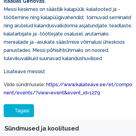
Itaalias Genovas.
Messi keskmes on säästlik kalapüük, kalatooted ja -
töötlemine ning kalapüügivahendid; toimuvad seminarid
ning arutelud kalandusvalkdonna asjatundjate, teadlaste,
kalatarbijate ja -töötlejate osalusel, arutamaks
merealade ja -asukate säästmise võimalusi üheskoos
panustades. Messi põhisihtrühmaks on noored,
tulevikuvalikuid suunavad kalandushuvilised
Lisateave messist
Viide sündmusele:
https://www.kalateave.ee/et/compo
nent/events/?view=event&event_id=1279
Tagasi
Sündmused ja koolitused