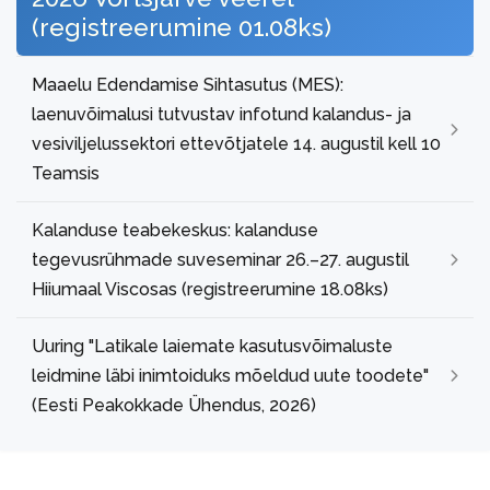
(registreerumine 01.08ks)
Maaelu Edendamise Sihtasutus (MES):
laenuvõimalusi tutvustav infotund kalandus- ja
vesiviljelussektori ettevõtjatele 14. augustil kell 10
Teamsis
Kalanduse teabekeskus: kalanduse
tegevusrühmade suveseminar 26.–27. augustil
Hiiumaal Viscosas (registreerumine 18.08ks)
Uuring "Latikale laiemate kasutusvõimaluste
leidmine läbi inimtoiduks mõeldud uute toodete"
(Eesti Peakokkade Ühendus, 2026)