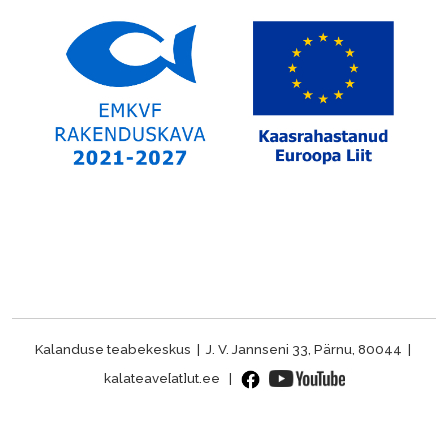
Kalanduse teabekeskus | J. V. Jannseni 33, Pärnu, 80044 |
kalateave[at]ut.ee |