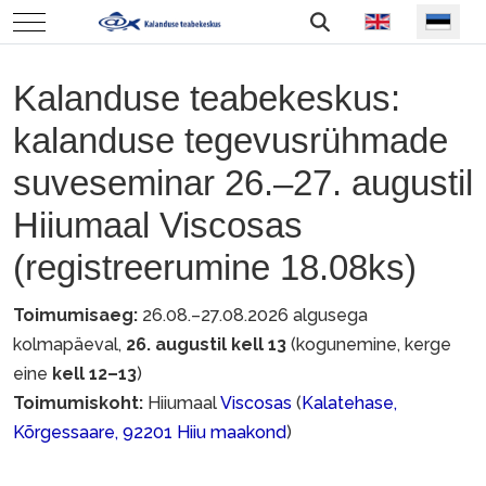
Vali keel
Mobile Menu Toggle
Kalanduse teabekeskus:
kalanduse tegevusrühmade
suveseminar 26.–27. augustil
Hiiumaal Viscosas
(registreerumine 18.08ks)
Toimumisaeg:
26.08.–27.08.2026 algusega
kolmapäeval,
26. augustil kell 13
(kogunemine, kerge
eine
kell 12–13
)
Toimumiskoht:
Hiiumaal
Viscosas
(
Kalatehase,
Kõrgessaare, 92201 Hiiu maakond
)