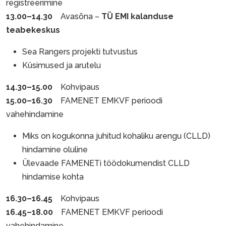
registreerimine
13.00–14.30
Avasõna –
TÜ EMI kalanduse
teabekeskus
Sea Rangers projekti tutvustus
Küsimused ja arutelu
14.30–15.00
Kohvipaus
15.00–16.30
FAMENET EMKVF perioodi
vahehindamine
Miks on kogukonna juhitud kohaliku arengu (CLLD)
hindamine oluline
Ülevaade FAMENETi töödokumendist CLLD
hindamise kohta
16.30–16.45
Kohvipaus
16.45–18.00
FAMENET EMKVF perioodi
vahehindamine