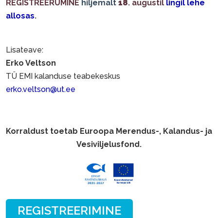
REGISTREERUMINE
hiljemalt
18
. augustil
lingil lehe
allosas
.
Lisateave:
Erko Veltson
TÜ EMI kalanduse teabekeskus
erko.veltson@ut.ee
Korraldust toetab Euroopa Merendus-, Kalandus- ja
Vesiviljelusfond.