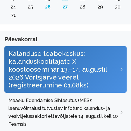
24
25
26
27
28
29
30
31
Päevakorral
Kalanduse teabekeskus:
kalanduskoolitajate X
koostööseminar 13.–14. augustil
2026 Võrtsjärve veerel
(registreerumine 01.08ks)
Maaelu Edendamise Sihtasutus (MES):
laenuvõimalusi tutvustav infotund kalandus- ja
vesiviljelussektori ettevõtjatele 14. augustil kell 10
Teamsis