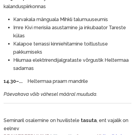
kalanduspiirkonnas
Karvakala mänguala Mihkli talumuuseumis
Imre Kivi merisiia asustamine ja inkubaator Tareste
külas
Kalapoe terrassi kinniehitamine toitlustuse
pakkumiseks
Hiiumaa elektrirendijalgrataste võrgustik Heltermaa
sadamas
14.30–...
Heltermaa praam mandrile
Päevakava võib vähesel määral muutuda.
Seminaril osalemine on huvilistele
tasuta
, ent vajalik on
eelnev