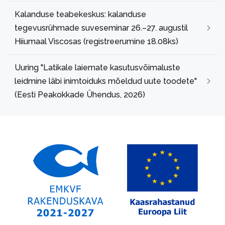
Kalanduse teabekeskus: kalanduse
tegevusrühmade suveseminar 26.–27. augustil
Hiiumaal Viscosas (registreerumine 18.08ks)
Uuring "Latikale laiemate kasutusvõimaluste
leidmine läbi inimtoiduks mõeldud uute toodete"
(Eesti Peakokkade Ühendus, 2026)