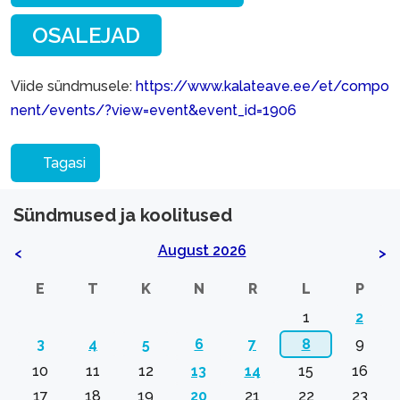
Viide sündmusele:
https://www.kalateave.ee/et/compo
nent/events/?view=event&event_id=1906
Tagasi
Sündmused ja koolitused
August 2026
<
>
E
T
K
N
R
L
P
1
2
3
4
5
6
7
8
9
10
11
12
13
14
15
16
17
18
19
20
21
22
23