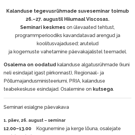
Kalanduse tegevusrühmade suveseminar toimub
26.–27. augustil Hiiumaal Viscosas.
Seminari keskmes
on ülevaated tehtust,
programmperioodiks kavandatavad arengud ja
koolitusvajadused; arutelud
ja kogemuste vahetamine päevakajalistel teemadel.
Osalema on oodatud
kalanduse algatusrühmade (kuni
neli esindajat igast piirkonnast), Regionaal- ja
Põllumajandusministeeriumi, PRIA, kalanduse
teabekeskuse esindajad. Osalemine on
kutsega
.
Seminari esialgne päevakava
1. päev, 26. august – seminar
12.00–13.00
Kogunemine ja kerge lõuna, osalejate