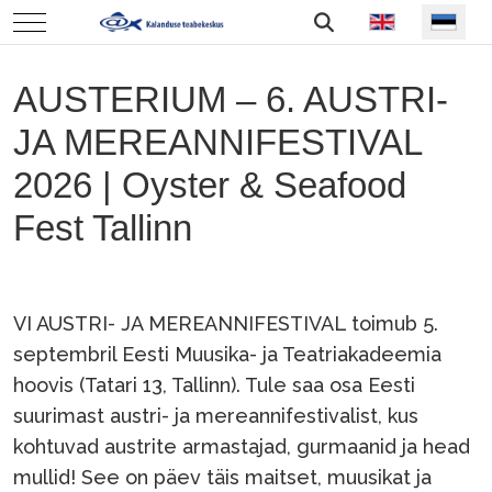
Vali keel
Mobile Menu Toggle
AUSTERIUM – 6. AUSTRI-
JA MEREANNIFESTIVAL
2026 | Oyster & Seafood
Fest Tallinn
VI AUSTRI- JA MEREANNIFESTIVAL toimub 5.
septembril Eesti Muusika- ja Teatriakadeemia
hoovis (Tatari 13, Tallinn). Tule saa osa Eesti
suurimast austri- ja mereannifestivalist, kus
kohtuvad austrite armastajad, gurmaanid ja head
mullid! See on päev täis maitset, muusikat ja