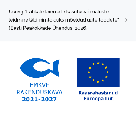
Uuring "Latikale laiemate kasutusvõimaluste
leidmine läbi inimtoiduks mõeldud uute toodete"
(Eesti Peakokkade Ühendus, 2026)