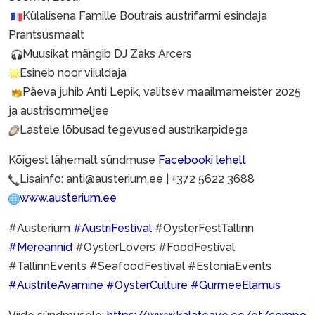
Külalisena Famille Boutrais austrifarmi esindaja
Prantsusmaalt
Muusikat mängib DJ Zaks Arcers
Esineb noor viiuldaja
Päeva juhib Anti Lepik, valitsev maailmameister 2025
ja austrisommeljee
Lastele lõbusad tegevused austrikarpidega
Kõigest lähemalt sündmuse
Facebooki lehelt
Lisainfo: anti@austerium.ee | +372 5622 3688
www.austerium.ee
#Austerium
#AustriFestival
#OysterFestTallinn
#Mereannid
#OysterLovers #FoodFestival
#TallinnEvents #SeafoodFestival #EstoniaEvents
#AustriteAvamine
#OysterCulture
#GurmeeElamus