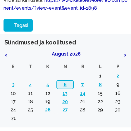
Viide sündmusele:
https://www.kalateave.ee/et/compo
nent/events/?view=event&event_id=1898
Tagasi
Sündmused ja koolitused
August 2026
<
>
E
T
K
N
R
L
P
1
2
3
4
5
6
7
8
9
10
11
12
13
14
15
16
17
18
19
20
21
22
23
24
25
26
27
28
29
30
31