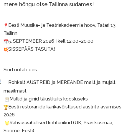
mere hõngu otse Tallinna südames!
Eesti Muusika- ja Teatriakadeemia hoov, Tatari 13,
Tallinn
5. SEPTEMBER 2026 | kell 12.00–20.00
SISSEPÄÄS TASUTA!
Sind ootab ees:
Rohkelt AUSTREID ja MEREANDE meilt ja mujalt
maailmast
Mullid ja ginid täiuslikuks koosluseks
Eesti restoranide karikavôistlused austrite avamises
2026
Rahvusvahelised kohtunikud (UK, Prantsusmaa,
Soome, Eesti)