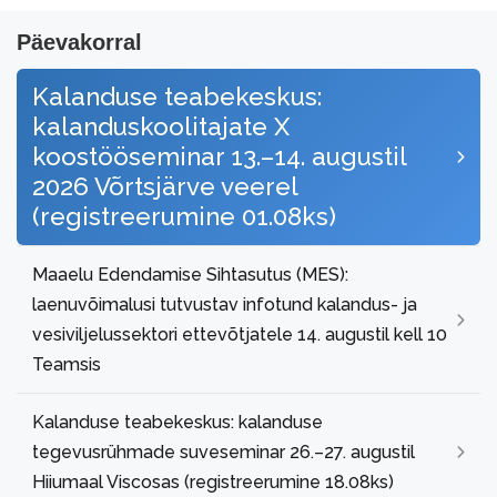
Päevakorral
Kalanduse teabekeskus:
kalanduskoolitajate X
koostööseminar 13.–14. augustil
2026 Võrtsjärve veerel
(registreerumine 01.08ks)
Maaelu Edendamise Sihtasutus (MES):
laenuvõimalusi tutvustav infotund kalandus- ja
vesiviljelussektori ettevõtjatele 14. augustil kell 10
Teamsis
Kalanduse teabekeskus: kalanduse
tegevusrühmade suveseminar 26.–27. augustil
Hiiumaal Viscosas (registreerumine 18.08ks)