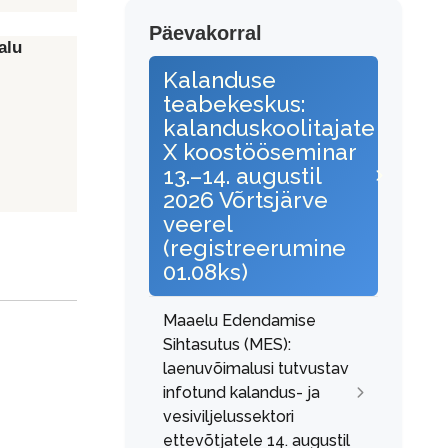
Päevakorral
alu
Kalanduse
teabekeskus:
kalanduskoolitajate
X koostööseminar
13.–14. augustil
2026 Võrtsjärve
veerel
(registreerumine
01.08ks)
Maaelu Edendamise
Sihtasutus (MES):
laenuvõimalusi tutvustav
infotund kalandus- ja
vesiviljelussektori
ettevõtjatele 14. augustil