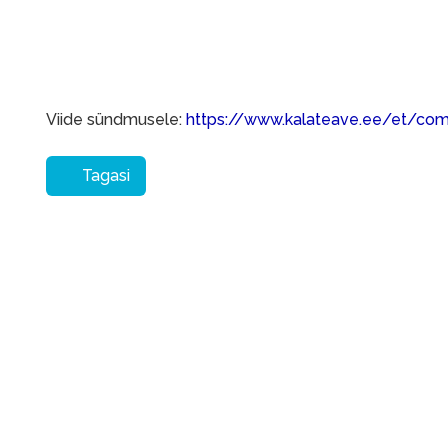
Viide sündmusele:
https://www.kalateave.ee/et/co
Tagasi