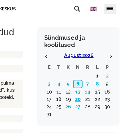
Vali keel
KESKUS
idud
Sündmused ja
koolitused
August 2026
<
>
E
T
K
N
R
L
P
1
2
 pulma
3
4
5
6
7
8
9
d”, kus
10
11
12
13
14
15
16
ooteid.
17
18
19
20
21
22
23
24
25
26
27
28
29
30
31