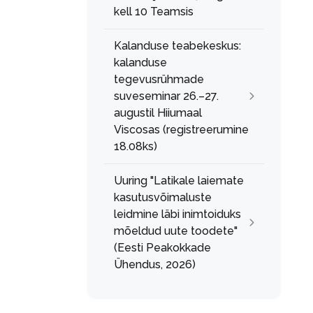
kell 10 Teamsis
Kalanduse teabekeskus:
kalanduse
tegevusrühmade
suveseminar 26.–27.
augustil Hiiumaal
Viscosas (registreerumine
18.08ks)
Uuring "Latikale laiemate
kasutusvõimaluste
leidmine läbi inimtoiduks
mõeldud uute toodete"
(Eesti Peakokkade
Ühendus, 2026)