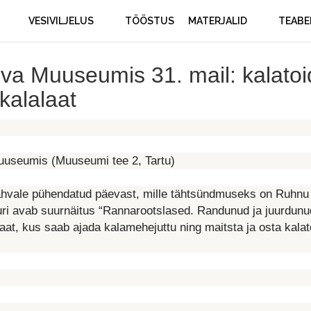
VESIVILJELUS
TÖÖSTUS
MATERJALID
TEABE
va Muuseumis 31. mail: kalato
kalalaat
Muuseumis (Muuseumi tee 2, Tartu)
ahvale püh
endatud päevast, mille tähtsündmuseks on Ruhnu
uuri avab suurnäitus “Rannarootslased. Randunud ja juurdunu
aat, kus saab ajada kalamehejuttu ning maitsta ja osta kalat