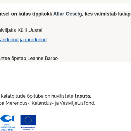
tsel on külas tippkokk
Allar Oeselg
, kes valmistab kalap
viijaks Külli Uustal
andunud ja juurdunud
”
antse õpetab Leanne Barbo
alatoitude õpituba on huvilistele
tasuta.
a Merendus-, Kalandus- ja Vesiviljelusfond.