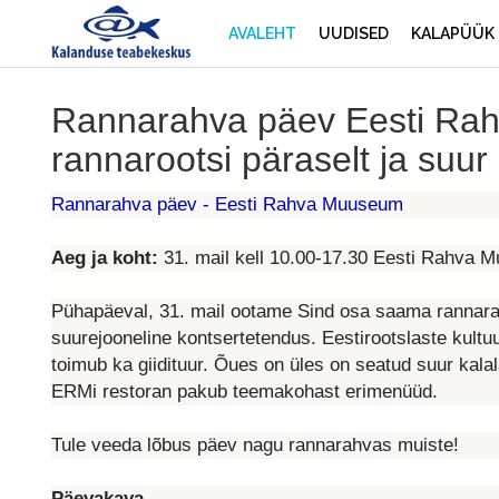
AVALEHT
UUDISED
KALAPÜÜK
Rannarahva päev Eesti Rah
rannarootsi päraselt ja suur 
Rannarahva päev - Eesti Rahva Muuseum
Aeg ja koht:
31. mail kell 10.00-17.30 Eesti Rahva 
Pühapäeval, 31. mail ootame Sind osa saama rannar
suurejooneline kontsertetendus. Eestirootslaste kult
toimub ka giidituur. Õues on üles on seatud suur kalal
ERMi restoran pakub teemakohast erimenüüd.
Tule veeda lõbus päev nagu rannarahvas muiste!
Päevakava