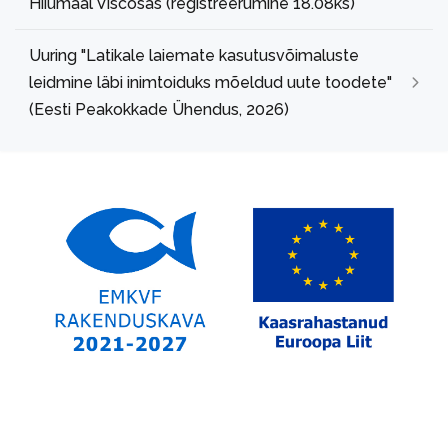
Hiiumaal Viscosas (registreerumine 18.08ks)
Uuring "Latikale laiemate kasutusvõimaluste
leidmine läbi inimtoiduks mõeldud uute toodete"
(Eesti Peakokkade Ühendus, 2026)