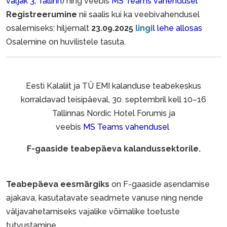
väljak 3, Tallinn
) ning veebis
MS Teams vahendusel
Registreerumine
nii saalis kui ka veebivahendusel
osalemiseks: hiljemalt
23.09.2025
lingil
lehe allosas
Osalemine on huvilistele tasuta.
Eesti Kalaliit ja TÜ EMI kalanduse teabekeskus
korraldavad teisipäeval, 30. septembril kell 10–16
Tallinnas Nordic Hotel Forumis ja
veebis
MS Teams vahendusel
F-gaaside teabepäeva kalandussektorile.
Teabepäeva eesmärgiks
on F-gaaside asendamise
ajakava, kasutatavate seadmete vanuse ning nende
väljavahetamiseks vajalike võimalike toetuste
tutvustamine.