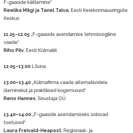
F-gaaside käitlemine“
Reelika Mägi ja Tanel Talva
, Eesti Keskkonnauuringute
Keskus
11.25–12.05
„F-gaaside asendamise tehnoloogiline
vaade“
Riho Pilv
, Eesti Külmaliit
12.05–13.00
Lõuna
13.00–13.40
„Külmafirma vaade alternatiividele
üleminekul ja praktilised kogemused“
Reno Hannes
, Sisustaja OÜ
13.40–14.00
„F-gaaside asendamiseks sobivad
toetused“
Laura Freivald-Heapost
, Regionaal- ja