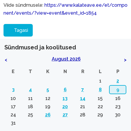
Viide sündmusele:
https://www.kalateave.ee/et/compo
nent/events/?view=event&event_id=1854
Tagasi
Sündmused ja koolitused
August 2026
<
>
E
T
K
N
R
L
P
1
2
3
4
5
6
7
8
9
10
11
12
13
14
15
16
17
18
19
20
21
22
23
24
25
26
27
28
29
30
31