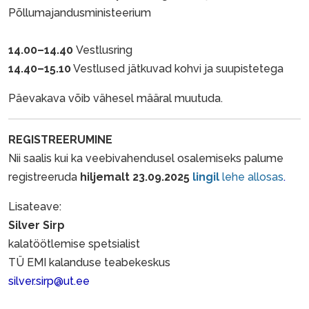
Põllumajandusministeerium
14.00–14.40
Vestlusring
14.40–15.10
Vestlused jätkuvad kohvi ja suupistetega
Päevakava võib vähesel määral muutuda.
REGISTREERUMINE
Nii saalis kui ka veebivahendusel osalemiseks palume
registreeruda
hiljemalt
23.09.2025
lingil
lehe allosas
.
Lisateave:
Silver Sirp
kalatöötlemise spetsialist
TÜ EMI kalanduse teabekeskus
silver.sirp@ut.ee