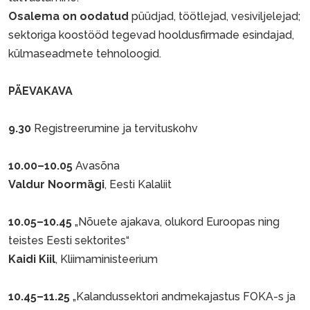
Osalema on oodatud
püüdjad, töötlejad, vesiviljelejad;
sektoriga koostööd tegevad hooldusfirmade esindajad,
külmaseadmete tehnoloogid.
PÄEVAKAVA
9.30
Registreerumine ja tervituskohv
10.00–10.05
Avasõna
Valdur Noormägi
, Eesti Kalaliit
10.05–10.45
„Nõuete ajakava, olukord Euroopas ning
teistes Eesti sektorites“
Kaidi Kiil
, Kliimaministeerium
10.45–11.25
„Kalandussektori andmekajastus FOKA-s ja