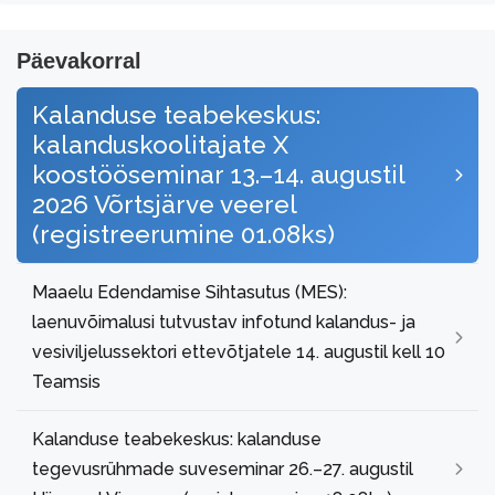
Päevakorral
Kalanduse teabekeskus:
kalanduskoolitajate X
koostööseminar 13.–14. augustil
2026 Võrtsjärve veerel
(registreerumine 01.08ks)
Maaelu Edendamise Sihtasutus (MES):
laenuvõimalusi tutvustav infotund kalandus- ja
vesiviljelussektori ettevõtjatele 14. augustil kell 10
Teamsis
Kalanduse teabekeskus: kalanduse
tegevusrühmade suveseminar 26.–27. augustil