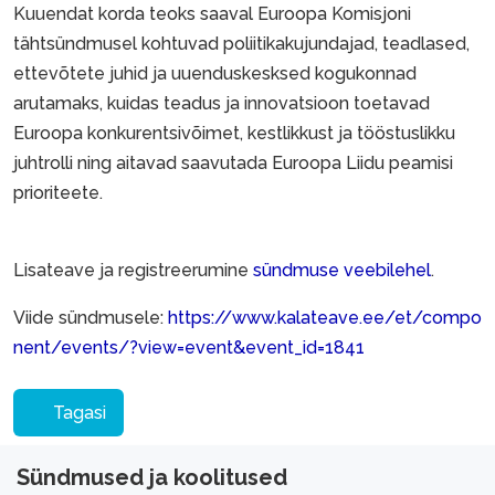
Kuuendat korda teoks saaval Euroopa Komisjoni
tähtsündmusel kohtuvad poliitikakujundajad, teadlased,
ettevõtete juhid ja uuenduskesksed kogukonnad
arutamaks, kuidas teadus ja innovatsioon toetavad
Euroopa konkurentsivõimet, kestlikkust ja tööstuslikku
juhtrolli ning aitavad saavutada Euroopa Liidu peamisi
prioriteete.
Lisateave ja registreerumine
sündmuse veebilehel
.
Viide sündmusele:
https://www.kalateave.ee/et/compo
nent/events/?view=event&event_id=1841
Tagasi
Sündmused ja koolitused