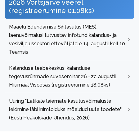
2026 Võrtsjärve veerel
(registreerumine 01.08ks)
Maaelu Edendamise Sihtasutus (MES):
laenuvõimalusi tutvustav infotund kalandus- ja
vesiviljelussektori ettevõtjatele 14. augustil kell 10
Teamsis
Kalanduse teabekeskus: kalanduse
tegevusrühmade suveseminar 26.–27. augustil
Hiiumaal Viscosas (registreerumine 18.08ks)
Uuring "Latikale laiemate kasutusvõimaluste
leidmine läbi inimtoiduks mõeldud uute toodete"
(Eesti Peakokkade Ühendus, 2026)