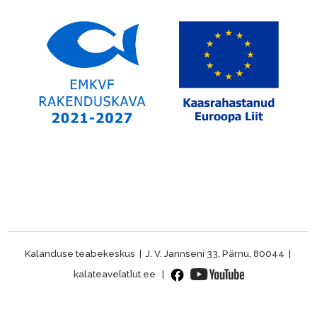
Kalanduse teabekeskus | J. V. Jannseni 33, Pärnu, 80044 |
kalateave[at]ut.ee |