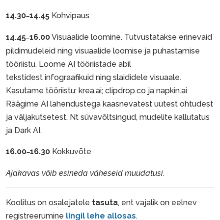
14.30
14.45
Kohvipaus
–
14.45
16.00
Visuaalide loomine. Tutvustatakse erinevaid
–
pildimudeleid ning visuaalide loomise ja puhastamise
tööriistu. Loome AI tööriistade abil
tekstidest infograafikuid ning slaididele visuaale.
Kasutame tööriistu: krea.ai; clipdrop.co ja napkin.ai
Räägime AI lahendustega kaasnevatest uutest ohtudest
ja väljakutsetest. Nt süvavõltsingud, mudelite kallutatus
ja Dark AI.
16.00
16.30
Kokkuvõte
–
Ajakavas võib esineda väheseid muudatusi.
Koolitus on osalejatele
tasuta
, ent vajalik on eelnev
registreerumine
lingil lehe allosas
.