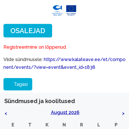
Registreerimine on lõppenud.
Viide sündmusele:
https://www.kalateave.ee/et/compo
nent/events/?view=event&event_id=1838
Tagasi
Sündmused ja koolitused
August 2026
<
>
E
T
K
N
R
L
P