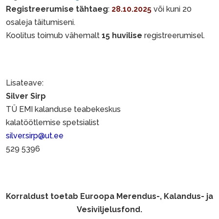
Registreerumise tähtaeg
:
28.10.
2025
või kuni 20
osaleja täitumiseni.
Koolitus toimub vähemalt
15 huvilise
registreerumisel.
Lisateave:
Silver Sirp
TÜ EMI kalanduse teabekeskus
kalatöötlemise spetsialist
silver.sirp@ut.ee
529 5396
Korraldust toetab Euroopa Merendus-, Kalandus- ja
Vesiviljelusfond.