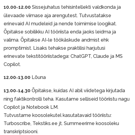
10.00
12.00
Sissejuhatus tehisintellekti valdkonda ja
–
ülevaade viimase aja arengutest. Tutvustatakse
erinevaid AI mudeleid ja nende toimimise loogikat.
Õpitakse sobilikku AI tööriista enda jaoks leidma ja
valima. Õpitakse AI-le töökäskude andmist ehk
promptimist. Lisaks tehakse praktilisi harjutusi
erinevate tekstitööriistadega: ChatGPT, Claude ja MS
Copilot.
12.00
13.00
Lõuna
–
13.00
14.30
Õpitakse, kuidas AI abil viidetega kirjutada
–
ning faktikontrolli teha. Kasutame selliseid tööriistu nagu
Copilot ja Notebook LM.
Tutvustame koosolekutel kasutatavaid tööriistu:
Turboscribe, Tekstiks.ee jt. Summeerime koosoleku
transkriptsiooni.