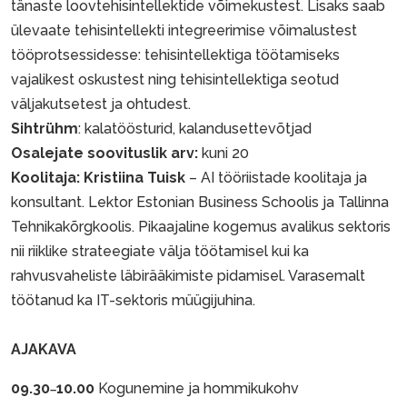
tänaste loovtehisintellektide võimekustest. Lisaks saab
ülevaate tehisintellekti integreerimise võimalustest
tööprotsessidesse: tehisintellektiga töötamiseks
vajalikest oskustest ning tehisintellektiga seotud
väljakutsetest ja ohtudest.
Sihtrühm
: kalatöösturid, kalandusettevõtjad
Osalejate soovituslik arv:
kuni 20
Koolitaja:
Kristiina Tuisk
– AI tööriistade koolitaja ja
konsultant. Lektor Estonian Business Schoolis ja Tallinna
Tehnikakõrgkoolis. Pikaajaline kogemus avalikus sektoris
nii riiklike strateegiate välja töötamisel kui ka
rahvusvaheliste läbirääkimiste pidamisel. Varasemalt
töötanud ka IT-sektoris müügijuhina.
AJAKAVA
09.30
10.00
Kogunemine ja hommikukohv
–