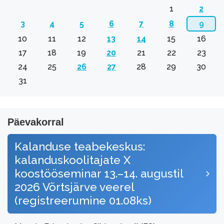
1
2
3
4
5
6
7
8
9
10
11
12
13
14
15
16
17
18
19
20
21
22
23
24
25
26
27
28
29
30
31
Päevakorral
Kalanduse teabekeskus:
kalanduskoolitajate X
koostööseminar 13.–14. augustil
2026 Võrtsjärve veerel
(registreerumine 01.08ks)