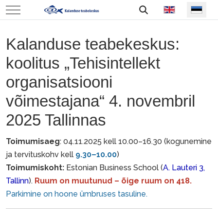
Vali keel
Mobile Menu Toggle
Kalanduse teabekeskus:
koolitus „Tehisintellekt
organisatsiooni
võimestajana“ 4. novembril
2025 Tallinnas
Toimumisaeg
: 04.11.2025 kell 10.00–16.30 (kogunemine
ja tervituskohv kell
9.30–10.00
)
Toimumiskoht:
Estonian Business School (
A. Lauteri 3,
Tallinn
).
Ruum on muutunud – õige ruum on 418.
Parkimine on hoone ümbruses tasuline.