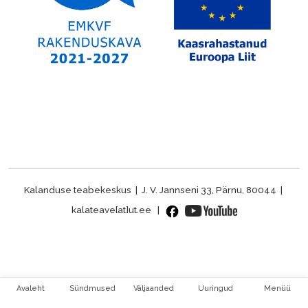
Kalanduse teabekeskus | J. V. Jannseni 33, Pärnu, 80044 |
kalateave[at]ut.ee |
Avaleht
Sündmused
Väljaanded
Uuringud
Menüü