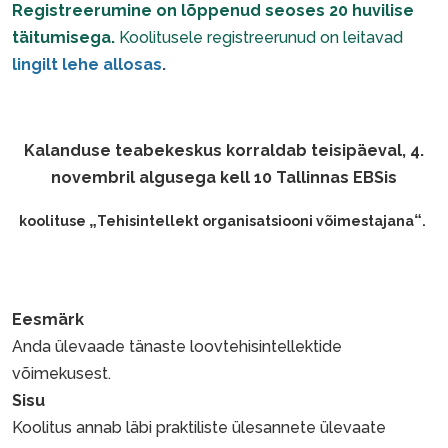
Registreerumine on lõppenud seoses 20 huvilise
täitumisega.
Koolitusele registreerunud on leitavad
lingilt lehe allosas
.
Kalanduse teabekeskus korraldab teisipäeval, 4.
novembril algusega kell 10 Tallinnas EBSis
„
“
koolituse
Tehisintellekt organisatsiooni võimestajana
.
Eesmärk
Anda ülevaade tänaste loovtehisintellektide
võimekusest.
Sisu
Koolitus annab läbi praktiliste ülesannete ülevaate