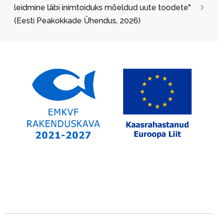
leidmine läbi inimtoiduks mõeldud uute toodete"
(Eesti Peakokkade Ühendus, 2026)