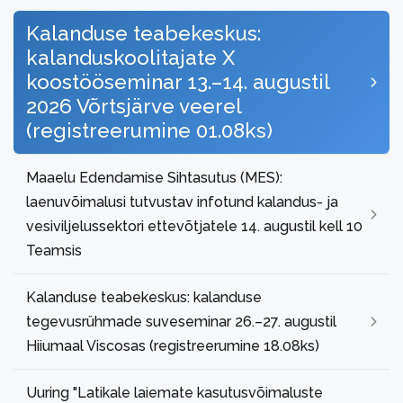
Kalanduse teabekeskus:
kalanduskoolitajate X
koostööseminar 13.–14. augustil
2026 Võrtsjärve veerel
(registreerumine 01.08ks)
Maaelu Edendamise Sihtasutus (MES):
laenuvõimalusi tutvustav infotund kalandus- ja
vesiviljelussektori ettevõtjatele 14. augustil kell 10
Teamsis
Kalanduse teabekeskus: kalanduse
tegevusrühmade suveseminar 26.–27. augustil
Hiiumaal Viscosas (registreerumine 18.08ks)
Uuring "Latikale laiemate kasutusvõimaluste