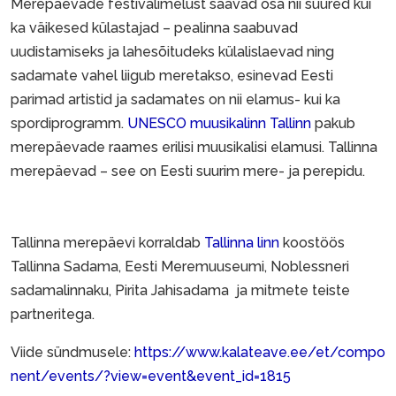
Merepäevade festivalimelust saavad osa nii suured kui
ka väikesed külastajad – pealinna saabuvad
uudistamiseks ja lahesõitudeks külalislaevad ning
sadamate vahel liigub meretakso, esinevad Eesti
parimad artistid ja sadamates on nii elamus- kui ka
spordiprogramm.
UNESCO muusikalinn Tallinn
pakub
merepäevade raames erilisi muusikalisi elamusi. Tallinna
merepäevad – see on Eesti suurim mere- ja perepidu.
Tallinna merepäevi korraldab
Tallinna linn
koostöös
Tallinna Sadama, Eesti Meremuuseumi, Noblessneri
sadamalinnaku, Pirita Jahisadama ja mitmete teiste
partneritega.
Viide sündmusele:
https://www.kalateave.ee/et/compo
nent/events/?view=event&event_id=1815