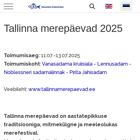
Vali keel
Mobile Menu Toggle
Tallinna merepäevad 2025
Toimumisaeg:
11.07.-13.07.2025
Toimumiskoht
:
Vanasadama kruiisiala - Lennusadam -
Noblessneri sadamalinnak - Pirita Jahisadam
Veebileht:
www.tallinnamerepaevad.ee
Tallinna merepäevad on aastatepikkuse
traditsiooniga, mitmekülgne ja meeleolukas
merefestival.