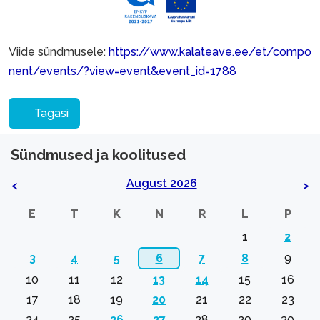
Viide sündmusele:
https://www.kalateave.ee/et/compo
nent/events/?view=event&event_id=1788
Tagasi
Sündmused ja koolitused
August 2026
<
>
E
T
K
N
R
L
P
1
2
3
4
5
6
7
8
9
10
11
12
13
14
15
16
17
18
19
20
21
22
23
24
25
26
27
28
29
30