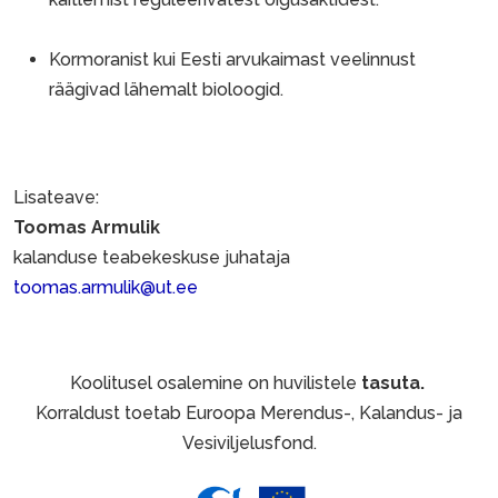
Kormoranist kui Eesti arvukaimast veelinnust
räägivad lähemalt bioloogid.
Lisateave:
Toomas Armulik
kalanduse teabekeskuse juhataja
toomas.armulik@ut.ee
Koolitusel osalemine on huvilistele
tasuta.
Korraldust toetab Euroopa Merendus-, Kalandus- ja
Vesiviljelusfond.