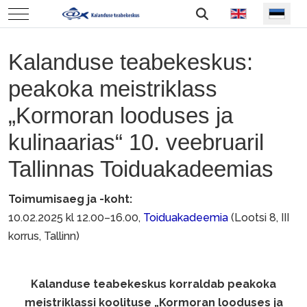
Vali keel
Mobile Menu Toggle
Kalanduse teabekeskus:
peakoka meistriklass
„Kormoran looduses ja
kulinaarias“ 10. veebruaril
Tallinnas Toiduakadeemias
Toimumisaeg ja -koht:
10.02.2025 kl 12.00–16.00,
Toiduakadeemia
(Lootsi 8, III
korrus, Tallinn)
Kalanduse teabekeskus korraldab peakoka
meistriklassi koolituse „Kormoran looduses ja