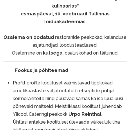
kulinaarias“
esmaspäeval, 10. veebruaril Tallinnas
Toiduakadeemias.
Osalema on oodatud
restoranide peakokad, kalanduse
asjatundjad, loodusteadlased.
Osalemine on
kutsega,
osaluskohad on täitunud.
Fookus ja põhiteemad
Profilt profile koolitusel valmistavad tippkokad
ametikaaslaste väljatöötatud retseptide põhjal
kormoranitoite ning püüavad samas ka ise luua uusi
põnevaid maitseid. Meistriklassi koolitust juhendab
Ylicool Cateringi peakokk
Urpo Reinthal.
Ühtlasi antakse koolitusel ülevaade väikeuluki liha
käitlemist reguleerivatest õigusaktidest.