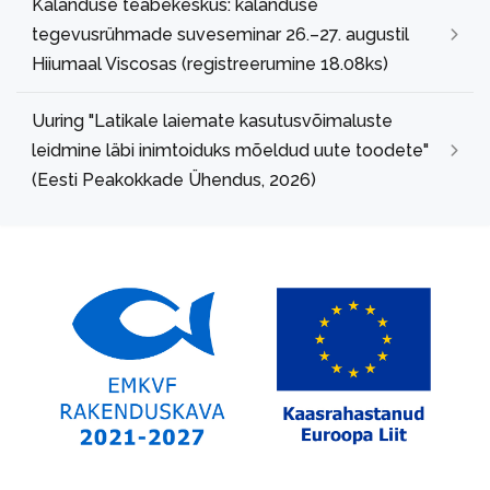
Kalanduse teabekeskus: kalanduse
tegevusrühmade suveseminar 26.–27. augustil
Hiiumaal Viscosas (registreerumine 18.08ks)
Uuring "Latikale laiemate kasutusvõimaluste
leidmine läbi inimtoiduks mõeldud uute toodete"
(Eesti Peakokkade Ühendus, 2026)