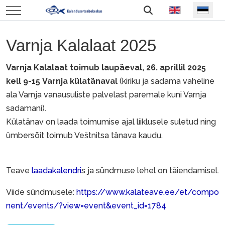
Vali keel
Mobile Menu Toggle
Varnja Kalalaat 2025
Varnja Kalalaat toimub laupäeval, 26. aprillil 2025
kell 9-15
Varnja külatänaval
(kiriku ja sadama vaheline
ala Varnja vanausuliste palvelast paremale kuni Varnja
sadamani).
Külatänav on laada toimumise ajal liiklusele suletud ning
ümbersõit toimub Veštnitsa tänava kaudu.
Teave
laadakalendri
s ja sündmuse lehel on täiendamisel.
Viide sündmusele:
https://www.kalateave.ee/et/compo
nent/events/?view=event&event_id=1784