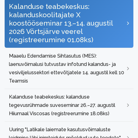
Kalanduse teabekeskus:
kalanduskoolitajate X
koostööseminar 13.–14. augustil
2026 Võrtsjärve veerel
(registreerumine 01.08ks)
Maaelu Edendamise Sihtasutus (MES):
laenuvõimalusi tutvustav infotund kalandus- ja
vesiviljelussektori ettevõtjatele 14. augustil kell 10
Teamsis
Kalanduse teabekeskus: kalanduse
tegevusrühmade suveseminar 26.–27. augustil
Hiiumaal Viscosas (registreerumine 18.08ks)
Uuring "Latikale laiemate kasutusvõimaluste
leidmine läbi inimtoiduks mõeldud uute toodete"