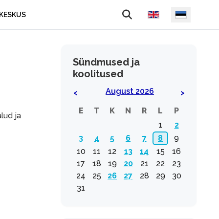
Vali keel
KESKUS
Sündmused ja
koolitused
August 2026
<
>
E
T
K
N
R
L
P
lud ja
1
2
3
4
5
6
7
8
9
10
11
12
13
14
15
16
17
18
19
20
21
22
23
24
25
26
27
28
29
30
31