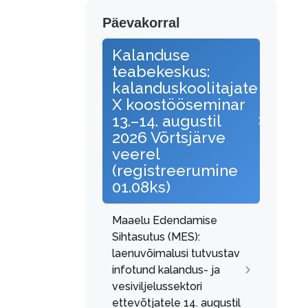
Päevakorral
Kalanduse
teabekeskus:
kalanduskoolitajate
X koostööseminar
13.–14. augustil
2026 Võrtsjärve
veerel
(registreerumine
01.08ks)
Maaelu Edendamise
Sihtasutus (MES):
laenuvõimalusi tutvustav
infotund kalandus- ja
vesiviljelussektori
ettevõtjatele 14. augustil