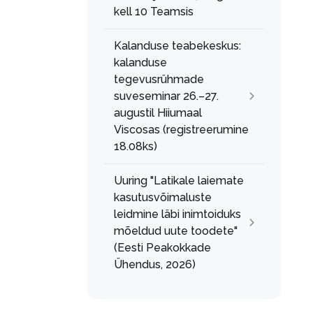
kell 10 Teamsis
Kalanduse teabekeskus:
kalanduse
tegevusrühmade
suveseminar 26.–27.
augustil Hiiumaal
Viscosas (registreerumine
18.08ks)
Uuring "Latikale laiemate
kasutusvõimaluste
leidmine läbi inimtoiduks
mõeldud uute toodete"
(Eesti Peakokkade
Ühendus, 2026)