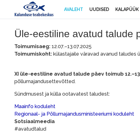
AVALEHT
UUDISED
KALAPÜÜK
Üle-eestiline avatud talude
Toimumisaeg:
12.07.–13.07.2025
Toimumiskoht:
külastajaile väravad avanud taludes ü
XI üle-eestiline avatud talude päev toimub 12.–13.
põllumajandusettevõtted.
Sündmusest ja külla ootavatest taludest:
Maainfo koduleht
Regionaal- ja Põllumajandusministeeriumi koduleht
Sotsiaalmeedia
#avatudtalud