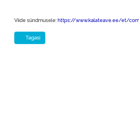
Viide sündmusele:
https://www.kalateave.ee/et/co
Tagasi