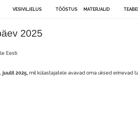
VESIVILJELUS
TÖÖSTUS
MATERJALID
TEABE
 päev 2025
le Eesti
 juulil 2025,
mil külastajatele avavad oma uksed erinevad ta