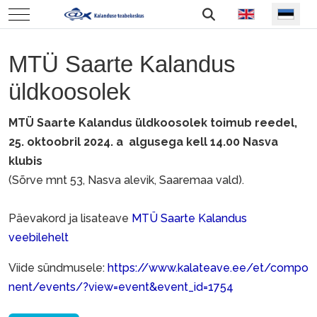
Vali keel
Mobile Menu Toggle
MTÜ Saarte Kalandus
üldkoosolek
MTÜ Saarte Kalandus üldkoosolek toimub reedel,
25. oktoobril 2024. a algusega kell 14.00 Nasva
klubis
(Sõrve mnt 53, Nasva alevik, Saaremaa vald).
Päevakord ja lisateave
MTÜ Saarte Kalandus
veebilehelt
Viide sündmusele:
https://www.kalateave.ee/et/compo
nent/events/?view=event&event_id=1754