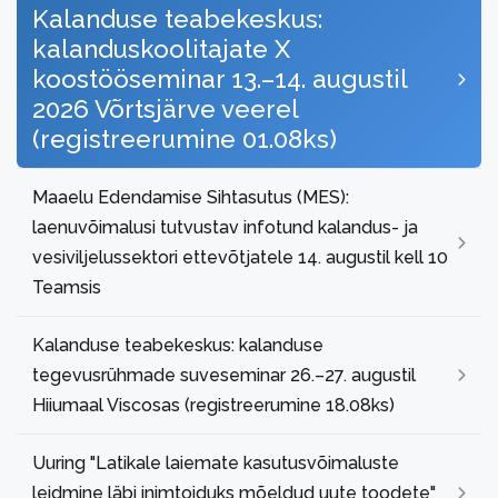
Kalanduse teabekeskus:
kalanduskoolitajate X
koostööseminar 13.–14. augustil
2026 Võrtsjärve veerel
(registreerumine 01.08ks)
Maaelu Edendamise Sihtasutus (MES):
laenuvõimalusi tutvustav infotund kalandus- ja
vesiviljelussektori ettevõtjatele 14. augustil kell 10
Teamsis
Kalanduse teabekeskus: kalanduse
tegevusrühmade suveseminar 26.–27. augustil
Hiiumaal Viscosas (registreerumine 18.08ks)
Uuring "Latikale laiemate kasutusvõimaluste
leidmine läbi inimtoiduks mõeldud uute toodete"