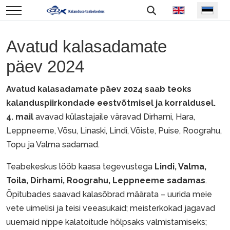
Vali keel
Mobile Menu Toggle
Avatud kalasadamate
päev 2024
Avatud kalasadamate päev 2024 saab teoks
kalanduspiirkondade eestvõtmisel ja korraldusel.
4. mail
avavad külastajaile väravad Dirhami, Hara,
Leppneeme, Võsu, Linaski, Lindi, Võiste, Puise, Roograhu,
Topu ja Valma sadamad.
Teabekeskus lööb kaasa tegevustega
Lindi, Valma,
Toila, Dirhami, Roograhu, Leppneeme sadamas
.
Õpitubades saavad kalasõbrad määrata – uurida meie
vete uimelisi ja teisi veeasukaid; meisterkokad jagavad
uuemaid nippe kalatoitude hõlpsaks valmistamiseks;