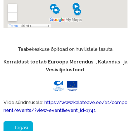
Teabekeskuse õpitoad on huvilistele tasuta.
Korraldust toetab Euroopa Merendus-, Kalandus- ja
Vesiviljelusfond.
Viide sündmusele:
https://www.kalateave.ee/et/compo
nent/events/?view=event&event_id=1741
Tagasi