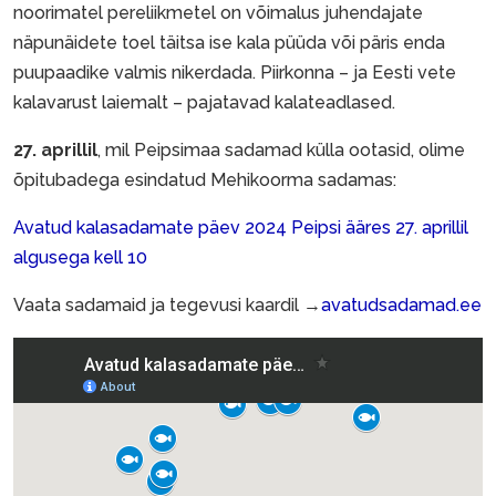
noorimatel pereliikmetel on võimalus juhendajate
näpunäidete toel täitsa ise kala püüda või päris enda
puupaadike valmis nikerdada. Piirkonna – ja Eesti vete
kalavarust laiemalt – pajatavad kalateadlased.
27. aprillil
, mil Peipsimaa sadamad külla ootasid, olime
õpitubadega esindatud Mehikoorma sadamas:
Avatud kalasadamate päev 2024 Peipsi ääres 27. aprillil
algusega kell 10
Vaata sadamaid ja tegevusi kaardil →
avatudsadamad.ee