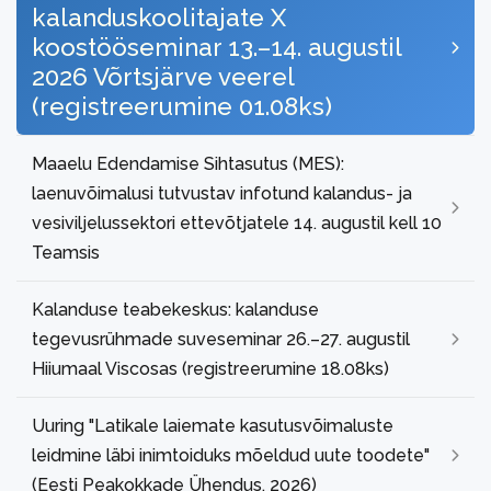
kalanduskoolitajate X
koostööseminar 13.–14. augustil
2026 Võrtsjärve veerel
(registreerumine 01.08ks)
Maaelu Edendamise Sihtasutus (MES):
laenuvõimalusi tutvustav infotund kalandus- ja
vesiviljelussektori ettevõtjatele 14. augustil kell 10
Teamsis
Kalanduse teabekeskus: kalanduse
tegevusrühmade suveseminar 26.–27. augustil
Hiiumaal Viscosas (registreerumine 18.08ks)
Uuring "Latikale laiemate kasutusvõimaluste
leidmine läbi inimtoiduks mõeldud uute toodete"
(Eesti Peakokkade Ühendus, 2026)