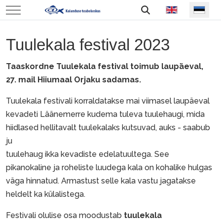
Vali keel
Mobile Menu Toggle
Tuulekala festival 2023
Taaskordne Tuulekala festival toimub laupäeval,
27. mail Hiiumaal Orjaku sadamas.
Tuulekala festivali korraldatakse mai viimasel laupäeval
kevadeti Läänemerre kudema tuleva tuulehaugi, mida
hiidlased hellitavalt tuulekalaks kutsuvad, auks - saabub
ju
tuulehaug ikka kevadiste edelatuultega. See
pikanokaline ja roheliste luudega kala on kohalike hulgas
väga hinnatud. Armastust selle kala vastu jagatakse
heldelt ka külalistega.
Festivali olulise osa moodustab
tuulekala