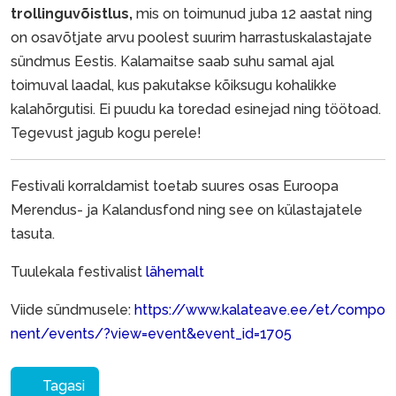
trollinguvõistlus,
mis on toimunud juba 12 aastat ning
on osavõtjate arvu poolest suurim harrastuskalastajate
sündmus Eestis. Kalamaitse saab suhu samal ajal
toimuval laadal, kus pakutakse kõiksugu kohalikke
kalahõrgutisi. Ei puudu ka toredad esinejad ning töötoad.
Tegevust jagub kogu perele!
Festivali korraldamist toetab suures osas Euroopa
Merendus- ja Kalandusfond ning see on külastajatele
tasuta.
Tuulekala festivalist
lähemalt
Viide sündmusele:
https://www.kalateave.ee/et/compo
nent/events/?view=event&event_id=1705
Tagasi