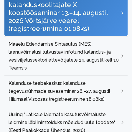
kalanduskoolitajate X
koostööseminar 13.–14. augustil
2026 Võrtsjärve veerel
(registreerumine 01.08ks)
Maaelu Edendamise Sihtasutus (MES):
laenuvõimalusi tutvustav infotund kalandus- ja
vesiviljelussektori ettevõtjatele 14. augustil kell 10
Teamsis
Kalanduse teabekeskus: kalanduse
tegevusrühmade suveseminar 26.–27. augustil
Hiiumaal Viscosas (registreerumine 18.08ks)
Uuring "Latikale laiemate kasutusvõimaluste
leidmine läbi inimtoiduks mõeldud uute toodete"
(Eesti Peakokkade Ühendus, 2026)