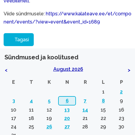
veebilehelt
.
Viide sündmusele:
https://www.kalateave.ee/et/compo
nent/events/?view=event&event_id=1689
Tagasi
Sündmused ja koolitused
August 2026
<
>
E
T
K
N
R
L
P
1
2
3
4
5
6
7
8
9
10
11
12
13
14
15
16
17
18
19
20
21
22
23
24
25
26
27
28
29
30