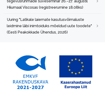
tegevusrühmade suveseminar 26.–27. augustil
Hiiumaal Viscosas (registreerumine 18.08ks)
Uuring "Latikale laiemate kasutusvõimaluste
leidmine läbi inimtoiduks mõeldud uute toodete"
(Eesti Peakokkade Ühendus, 2026)