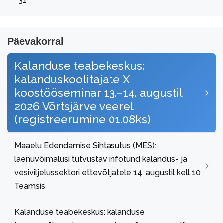
31
Päevakorral
Kalanduse teabekeskus:
kalanduskoolitajate X
koostööseminar 13.–14. augustil
2026 Võrtsjärve veerel
(registreerumine 01.08ks)
Maaelu Edendamise Sihtasutus (MES):
laenuvõimalusi tutvustav infotund kalandus- ja
vesiviljelussektori ettevõtjatele 14. augustil kell 10
Teamsis
Kalanduse teabekeskus: kalanduse