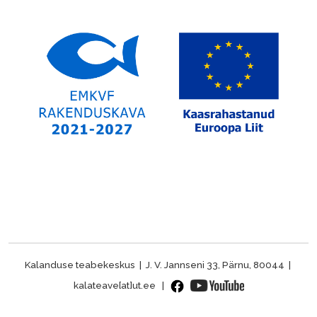
Kalanduse teabekeskus | J. V. Jannseni 33, Pärnu, 80044 |
kalateave[at]ut.ee |