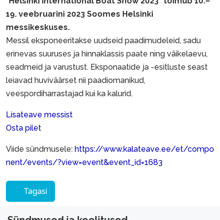
"Helsinki International Boat Show 2023" toimub 10.–
19. veebruarini 2023 Soomes Helsinki
messikeskuses.
Messil eksponeeritakse uudseid paadimudeleid, sadu
erinevas suuruses ja hinnaklassis paate ning väikelaevu,
seadmeid ja varustust. Eksponaatide ja -esitluste seast
leiavad huviväärset nii paadiomanikud,
veespordiharrastajad kui ka kalurid.
Lisateave messist
Osta pilet
Viide sündmusele:
https://www.kalateave.ee/et/compo
nent/events/?view=event&event_id=1683
Tagasi