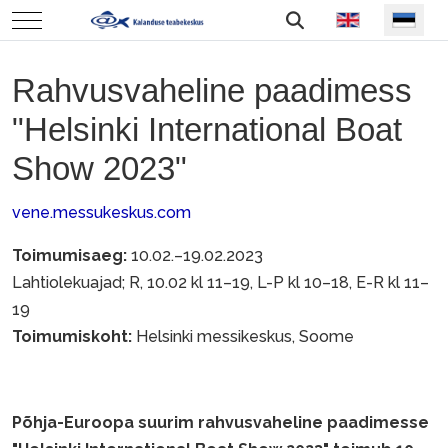
Vali keel
Mobile Menu Toggle
Rahvusvaheline paadimess
"Helsinki International Boat
Show 2023"
vene.messukeskus.com
Toimumisaeg:
10.02.–19.02.2023
Lahtiolekuajad; R, 10.02 kl 11–19, L-P kl 10–18​, E-R kl 11–
19
Toimumiskoht:
Helsinki messikeskus, Soome
Põhja-Euroopa suurim rahvusvaheline paadimesse