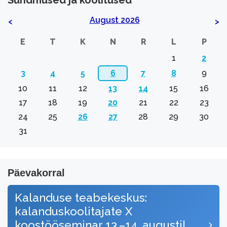
Sündmused ja koolitused
August 2026
<
>
E
T
K
N
R
L
P
1
2
3
4
5
6
7
8
9
10
11
12
13
14
15
16
17
18
19
20
21
22
23
24
25
26
27
28
29
30
31
Päevakorral
Kalanduse teabekeskus:
kalanduskoolitajate X
koostööseminar 13.–14. augustil