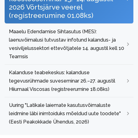
2026 Võrtsjärve veerel
(registreerumine 01.08ks)
Maaelu Edendamise Sihtasutus (MES):
laenuvõimalusi tutvustav infotund kalandus- ja
vesiviljelussektori ettevõtjatele 14. augustil kell 10
Teamsis
Kalanduse teabekeskus: kalanduse
tegevusrühmade suveseminar 26.–27. augustil
Hiiumaal Viscosas (registreerumine 18.08ks)
Uuring "Latikale laiemate kasutusvõimaluste
leidmine läbi inimtoiduks mõeldud uute toodete"
(Eesti Peakokkade Ühendus, 2026)