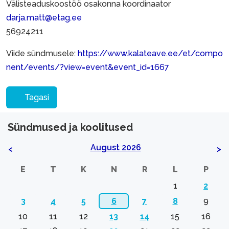
Välisteaduskoostöö osakonna koordinaator
darja.matt@etag.ee
56924211
Viide sündmusele:
https://www.kalateave.ee/et/compo
nent/events/?view=event&event_id=1667
Tagasi
Sündmused ja koolitused
August 2026
<
>
E
T
K
N
R
L
P
1
2
3
4
5
6
7
8
9
10
11
12
13
14
15
16