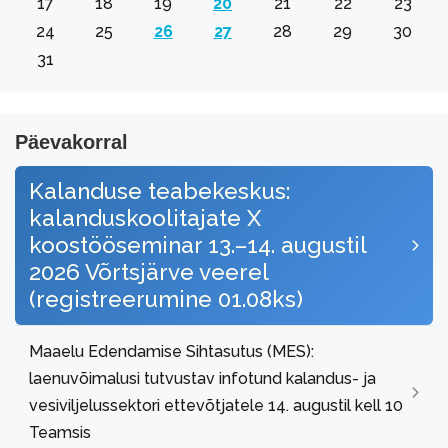
17
18
19
20
21
22
23
24
25
26
27
28
29
30
31
Päevakorral
Kalanduse teabekeskus:
kalanduskoolitajate X
koostööseminar 13.–14. augustil
2026 Võrtsjärve veerel
(registreerumine 01.08ks)
Maaelu Edendamise Sihtasutus (MES):
laenuvõimalusi tutvustav infotund kalandus- ja
vesiviljelussektori ettevõtjatele 14. augustil kell 10
Teamsis