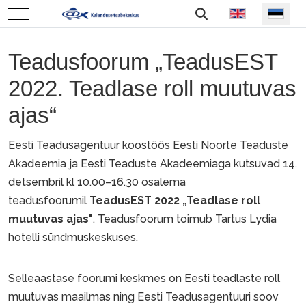
Vali keel
Mobile Menu Toggle
Teadusfoorum „TeadusEST
2022. Teadlase roll muutuvas
ajas“
Eesti Teadusagentuur koostöös Eesti Noorte Teaduste
Akadeemia ja Eesti Teaduste Akadeemiaga kutsuvad 14.
detsembril kl 10.00–16.30 osalema
teadusfoorumil
TeadusEST 2022 „Teadlase roll
muutuvas ajas"
. Teadusfoorum toimub Tartus Lydia
hotelli sündmuskeskuses.
Selleaastase foorumi keskmes on Eesti teadlaste roll
muutuvas maailmas ning Eesti Teadusagentuuri soov