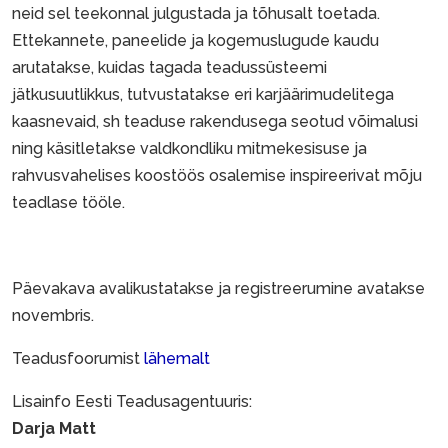
neid sel teekonnal julgustada ja tõhusalt toetada.
Ettekannete, paneelide ja kogemuslugude kaudu
arutatakse, kuidas tagada teadussüsteemi
jätkusuutlikkus, tutvustatakse eri karjäärimudelitega
kaasnevaid, sh teaduse rakendusega seotud võimalusi
ning käsitletakse valdkondliku mitmekesisuse ja
rahvusvahelises koostöös osalemise inspireerivat mõju
teadlase tööle.
Päevakava avalikustatakse ja registreerumine avatakse
novembris.
Teadusfoorumist
lähemalt
Lisainfo Eesti Teadusagentuuris:
Darja Matt