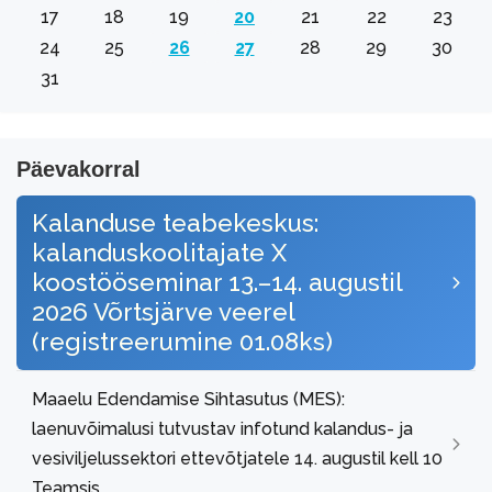
17
18
19
20
21
22
23
24
25
26
27
28
29
30
31
Päevakorral
Kalanduse teabekeskus:
kalanduskoolitajate X
koostööseminar 13.–14. augustil
2026 Võrtsjärve veerel
(registreerumine 01.08ks)
Maaelu Edendamise Sihtasutus (MES):
laenuvõimalusi tutvustav infotund kalandus- ja
vesiviljelussektori ettevõtjatele 14. augustil kell 10
Teamsis