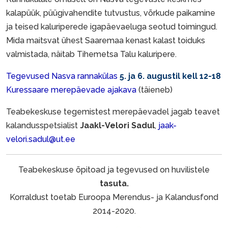
kalapüük, püügivahendite tutvustus, võrkude paikamine
ja teised kaluriperede igapäevaeluga seotud toimingud.
Mida maitsvat ühest Saaremaa kenast kalast toiduks
valmistada, näitab Tihemetsa Talu kaluripere.
Tegevused Nasva rannakülas
5. ja 6. augustil kell 12-18
Kuressaare merepäevade ajakava
(täieneb)
Teabekeskuse tegemistest merepäevadel jagab teavet
kalandusspetsialist
Jaakl-Velori Sadul
,
jaak-
velori.sadul@ut.ee
Teabekeskuse õpitoad ja tegevused on huvilistele
tasuta.
Korraldust toetab Euroopa Merendus- ja Kalandusfond
2014-2020.