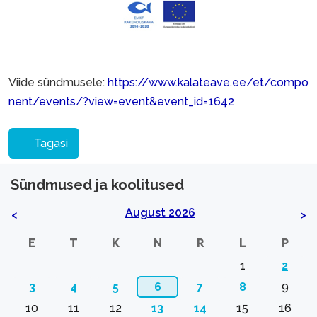
Viide sündmusele:
https://www.kalateave.ee/et/compo
nent/events/?view=event&event_id=1642
Tagasi
Sündmused ja koolitused
August 2026
<
>
E
T
K
N
R
L
P
1
2
3
4
5
6
7
8
9
10
11
12
13
14
15
16