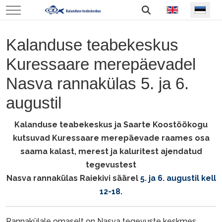
Vali keel
Mobile Menu Toggle
Kalanduse teabekeskus
Kuressaare merepäevadel
Nasva rannakülas 5. ja 6.
augustil
Kalanduse teabekeskus ja Saarte Koostöökogu
kutsuvad Kuressaare merepäevade raames osa
saama kalast, merest ja kaluritest ajendatud
tegevustest
Nasva rannakülas Raiekivi säärel
5. ja 6. augustil kell
12-18.
Rannakülale omaselt on Nasva tegevuste keskmes