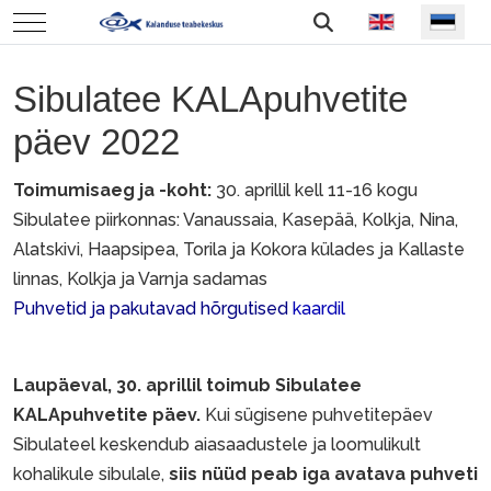
Vali keel
Mobile Menu Toggle
Sibulatee KALApuhvetite
päev 2022
Toimumisaeg ja -koht:
30. aprillil kell 11-16 kogu
Sibulatee piirkonnas: Vanaussaia, Kasepää, Kolkja, Nina,
Alatskivi, Haapsipea, Torila ja Kokora külades ja Kallaste
linnas, Kolkja ja Varnja sadamas
Puhvetid ja pakutavad hõrgutised
kaardil
Laupäeval, 30. aprillil toimub Sibulatee
KALApuhvetite päev.
Kui sügisene puhvetitepäev
Sibulateel keskendub aiasaadustele ja loomulikult
kohalikule sibulale,
siis nüüd peab iga avatava puhveti