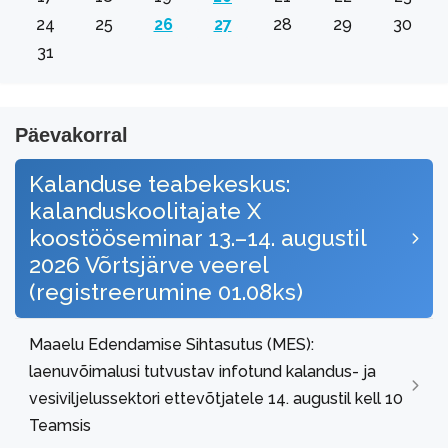
24
25
26
27
28
29
30
31
Päevakorral
Kalanduse teabekeskus:
kalanduskoolitajate X
koostööseminar 13.–14. augustil
2026 Võrtsjärve veerel
(registreerumine 01.08ks)
Maaelu Edendamise Sihtasutus (MES):
laenuvõimalusi tutvustav infotund kalandus- ja
vesiviljelussektori ettevõtjatele 14. augustil kell 10
Teamsis