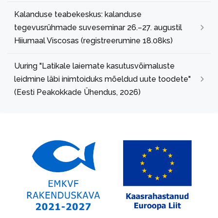
Kalanduse teabekeskus: kalanduse
tegevusrühmade suveseminar 26.–27. augustil
Hiiumaal Viscosas (registreerumine 18.08ks)
Uuring "Latikale laiemate kasutusvõimaluste
leidmine läbi inimtoiduks mõeldud uute toodete"
(Eesti Peakokkade Ühendus, 2026)