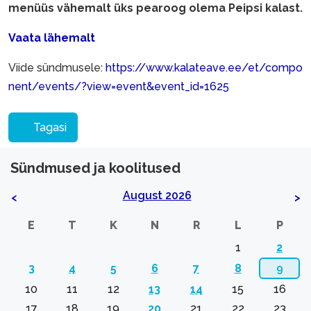
menüüs vähemalt üks pearoog olema Peipsi kalast.
Vaata lähemalt
Viide sündmusele:
https://www.kalateave.ee/et/compo
nent/events/?view=event&event_id=1625
Tagasi
Sündmused ja koolitused
August 2026
<
>
E
T
K
N
R
L
P
1
2
3
4
5
6
7
8
9
10
11
12
13
14
15
16
17
18
19
20
21
22
23