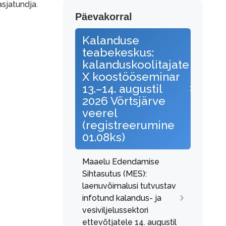
asjatundja.
Päevakorral
Kalanduse
teabekeskus:
kalanduskoolitajate
X koostööseminar
13.–14. augustil
2026 Võrtsjärve
veerel
(registreerumine
01.08ks)
Maaelu Edendamise
Sihtasutus (MES):
laenuvõimalusi tutvustav
infotund kalandus- ja
vesiviljelussektori
ettevõtjatele 14. augustil