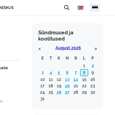
Vali keel
KESKUS
Sündmused ja
koolitused
August 2026
<
>
E
T
K
N
R
L
P
1
2
sele
3
4
5
6
7
8
9
10
11
12
13
14
15
16
17
18
19
20
21
22
23
24
25
26
27
28
29
30
31
-,