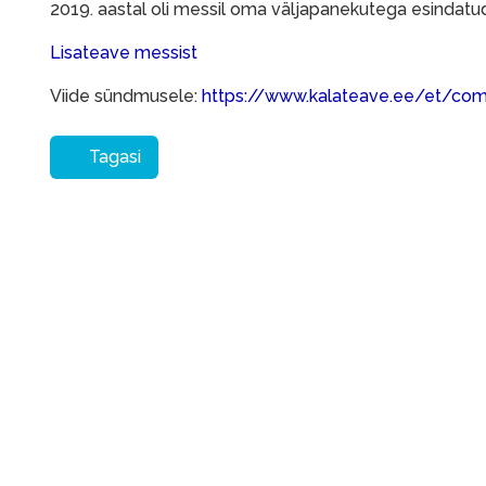
2019. aastal oli messil oma väljapanekutega esindatud
Lisateave messist
Viide sündmusele:
https://www.kalateave.ee/et/co
Tagasi