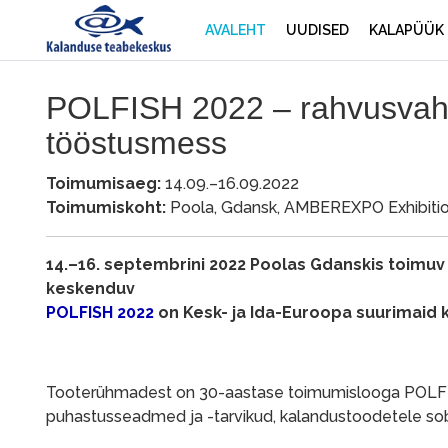
AVALEHT
UUDISED
KALAPÜÜK
POLFISH 2022 – rahvusvahe
tööstusmess
Toimumisaeg:
14.09.–16.09.2022
Toimumiskoht:
Poola, Gdansk, AMBEREXPO Exhibitio
14.–16. septembrini 2022 Poolas Gdanskis toimuv
keskenduv
POLFISH 2022
on Kesk- ja Ida-Euroopa suurimaid
Tooterühmadest on 30-aastase toimumislooga POLFISH
puhastusseadmed ja -tarvikud, kalandustoodetele so