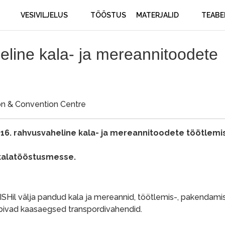
VESIVILJELUS
TÖÖSTUS
MATERJALID
TEABE
line kala- ja mereannitoodete
n & Convention Centre
 16. rahvusvaheline kala- ja mereannitoodete töötlemi
 kalatööstusmesse.
il välja pandud kala ja mereannid, töötlemis-, pakendamis
bivad kaasaegsed transpordivahendid.