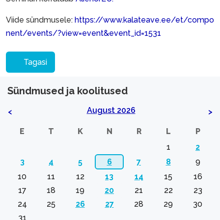
Viide sündmusele:
https://www.kalateave.ee/et/compo
nent/events/?view=event&event_id=1531
Tagasi
Sündmused ja koolitused
August 2026
<
>
E
T
K
N
R
L
P
1
2
3
4
5
6
7
8
9
10
11
12
13
14
15
16
17
18
19
20
21
22
23
24
25
26
27
28
29
30
31