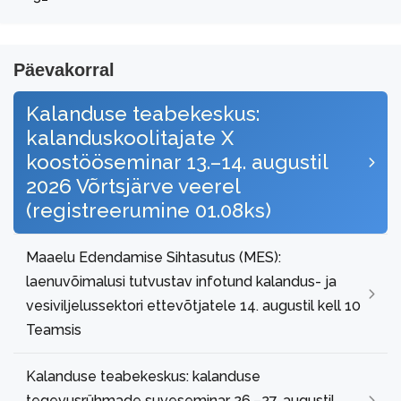
Päevakorral
Kalanduse teabekeskus:
kalanduskoolitajate X
koostööseminar 13.–14. augustil
2026 Võrtsjärve veerel
(registreerumine 01.08ks)
Maaelu Edendamise Sihtasutus (MES):
laenuvõimalusi tutvustav infotund kalandus- ja
vesiviljelussektori ettevõtjatele 14. augustil kell 10
Teamsis
Kalanduse teabekeskus: kalanduse
tegevusrühmade suveseminar 26.–27. augustil