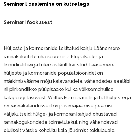
Seminaril osalemine on kutsetega.
Seminari fookusest
Hüljeste ja kormoranide tekitatud kahju Läänemere
rannakaluritele üha suureneb. Elupaikade- ja
linnudirektiiviga tulemuslikult kaitstud Läänemere
hüljeste ja kormoranide populatsioonidel on
märkimisväärne mõju kalavarudele, vähendades seeläbi
nii piirkondlikke püügisaake kui ka väiksemahulise
kalapüügi tasuvust. Võitlus kormoranide ja hallhüljestega
on rannakalandussektori püsimajäämise peamisi
väljakutseid: hülge- ja kormoranikahjud ohustavad
rannakogukondade toimetulekut ning vähendavad
oluliselt värske kohaliku kala jõudmist toidulauale.