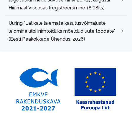
Hiiumaal Viscosas (registreerumine 18.08ks)
Uuring "Latikale laiemate kasutusvõimaluste
leidmine läbi inimtoiduks mõeldud uute toodete"
(Eesti Peakokkade Ühendus, 2026)