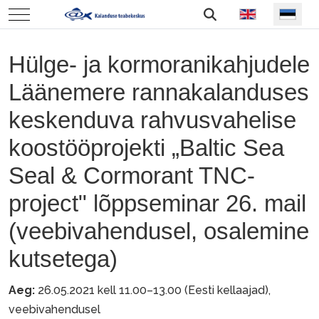
Vali keel
Mobile Menu Toggle
Hülge- ja kormoranikahjudele
Läänemere rannakalanduses
keskenduva rahvusvahelise
koostööprojekti „Baltic Sea
Seal & Cormorant TNC-
project" lõppseminar 26. mail
(veebivahendusel, osalemine
kutsetega)
Aeg:
26.05.2021 kell 11.00–13.00 (Eesti kellaajad),
veebivahendusel