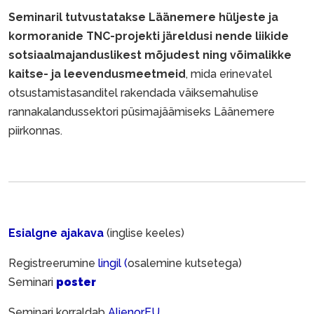
Seminaril tutvustatakse Läänemere hüljeste ja
kormoranide TNC-projekti järeldusi nende liikide
sotsiaalmajanduslikest mõjudest ning võimalikke
kaitse- ja leevendusmeetmeid
, mida erinevatel
otsustamistasanditel rakendada väiksemahulise
rannakalandussektori püsimajäämiseks Läänemere
piirkonnas.
Esialgne ajakava
(inglise keeles)
Registreerumine
lingil (
osalemine kutsetega)
Seminari
poster
Seminari korraldab
AlienorEU.