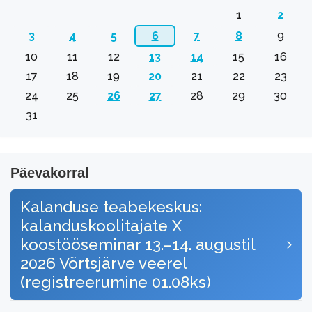
1
2
3
4
5
6
7
8
9
10
11
12
13
14
15
16
17
18
19
20
21
22
23
24
25
26
27
28
29
30
31
Päevakorral
Kalanduse teabekeskus:
kalanduskoolitajate X
koostööseminar 13.–14. augustil
2026 Võrtsjärve veerel
(registreerumine 01.08ks)