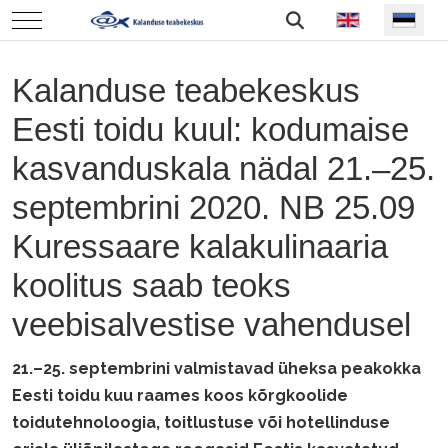
Vali keel
Mobile Menu Toggle
Kalanduse teabekeskus
Eesti toidu kuul: kodumaise
kasvanduskala nädal 21.–25.
septembrini 2020. NB 25.09
Kuressaare kalakulinaaria
koolitus saab teoks
veebisalvestise vahendusel
21.–25. septembrini valmistavad üheksa peakokka
Eesti toidu kuu raames koos kõrgkoolide
toidutehnoloogia, toitlustuse või hotellinduse