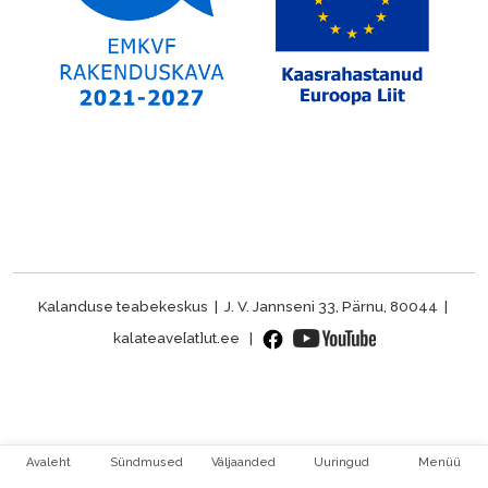
Kalanduse teabekeskus | J. V. Jannseni 33, Pärnu, 80044 |
kalateave[at]ut.ee |
Avaleht
Sündmused
Väljaanded
Uuringud
Menüü