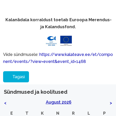
Kalanädala korraldust toetab Euroopa Merendus-
ja Kalandusfond.
Viide sündmusele:
https://www.kalateave.ee/et/compo
nent/events/?view=event&event_id=1468
Tagasi
Sündmused ja koolitused
August 2026
<
>
E
T
K
N
R
L
P