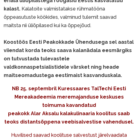
eriala üliõpilastega roogasid Eestis kasvatatud
kalast.
Kalatoite valmistatakse rühmatööna
õppeasutuste köökides, valminud tulemit saavad
maitsta nii üliõpilased kui ka õppejõud.
Koostöös Eesti Peakokkade Ühendusega sel aastal
viiendat korda teoks saava kalanädala eesmärgiks
on tutvustada tulevastele
valdkonnaspetsialistidele värsket ning heade
maitseomadustega eestimaist kasvanduskala.
NB 25. septembril Kuressaares TalTechi Eesti
Mereakadeemia meremajanduse keskuses
toimuma kavandatud
peakokk Alar Aksalu kalakulinaaria koolitus saab
teoks distantsõppena veebisalvestise vahendusel.
Huvilised saavad koolituse salvestust järelvaadata