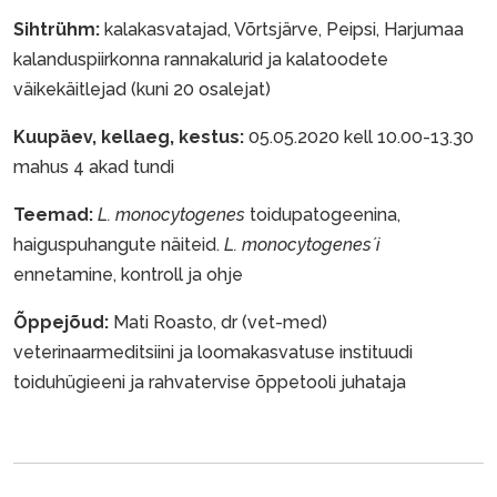
Sihtrühm:
kalakasvatajad, Võrtsjärve, Peipsi, Harjumaa
kalanduspiirkonna rannakalurid ja kalatoodete
väikekäitlejad (kuni 20 osalejat)
Kuupäev, kellaeg, kestus:
05.05.2020 kell 10.00-13.30
mahus 4 akad tundi
Teemad:
L. monocytogenes
toidupatogeenina,
haiguspuhangute näiteid.
L. monocytogenes´i
ennetamine, kontroll ja ohje
Õppejõud:
Mati Roasto, dr (vet-med)
veterinaarmeditsiini ja loomakasvatuse instituudi
toiduhügieeni ja rahvatervise õppetooli juhataja