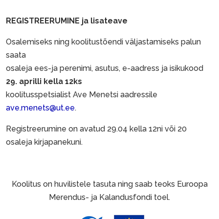
REGISTREERUMINE ja lisateave
Osalemiseks ning koolitustõendi väljastamiseks palun
saata
osaleja ees-ja perenimi, asutus, e-aadress ja isikukood
29. aprilli kella 12ks
koolitusspetsialist Ave Menetsi aadressile
ave.menets@ut.ee
.
Registreerumine on avatud 29.04 kella 12ni või 20
osaleja kirjapanekuni.
Koolitus on huvilistele tasuta ning saab teoks Euroopa
Merendus- ja Kalandusfondi toel.