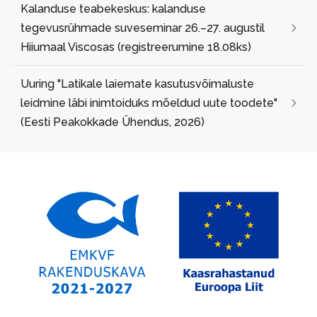
Kalanduse teabekeskus: kalanduse
tegevusrühmade suveseminar 26.–27. augustil
Hiiumaal Viscosas (registreerumine 18.08ks)
Uuring "Latikale laiemate kasutusvõimaluste
leidmine läbi inimtoiduks mõeldud uute toodete"
(Eesti Peakokkade Ühendus, 2026)