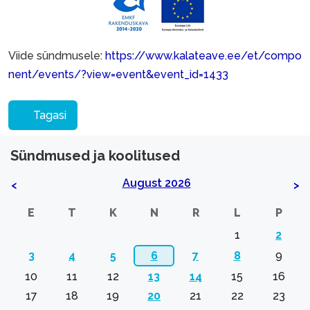
Viide sündmusele:
https://www.kalateave.ee/et/compo
nent/events/?view=event&event_id=1433
Tagasi
Sündmused ja koolitused
August 2026
<
>
E
T
K
N
R
L
P
1
2
3
4
5
6
7
8
9
10
11
12
13
14
15
16
17
18
19
20
21
22
23