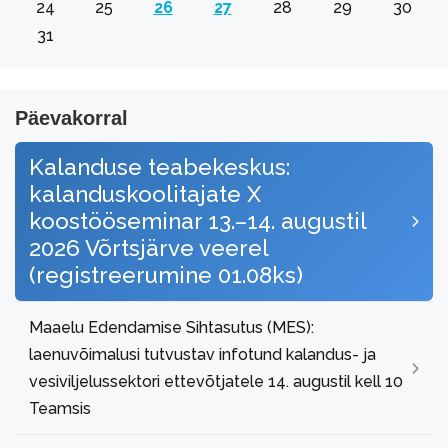
24
25
26
27
28
29
30
31
Päevakorral
Kalanduse teabekeskus:
kalanduskoolitajate X
koostööseminar 13.–14. augustil
2026 Võrtsjärve veerel
(registreerumine 01.08ks)
Maaelu Edendamise Sihtasutus (MES):
laenuvõimalusi tutvustav infotund kalandus- ja
vesiviljelussektori ettevõtjatele 14. augustil kell 10
Teamsis