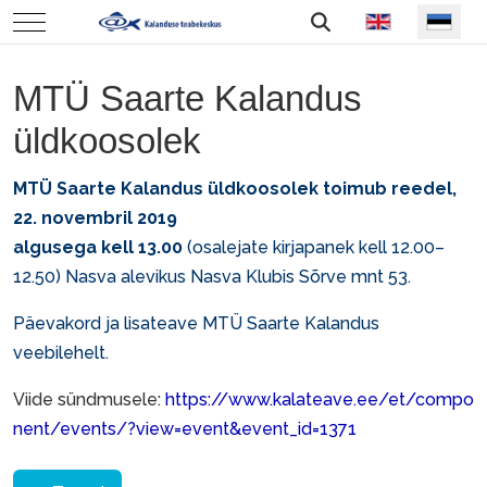
Vali keel
Mobile Menu Toggle
MTÜ Saarte Kalandus
üldkoosolek
MTÜ Saarte Kalandus üldkoosolek toimub reedel,
22. novembril 2019
algusega kell 13.00
(osalejate kirjapanek kell 12.00–
12.50) Nasva alevikus Nasva Klubis Sõrve mnt 53.
Päevakord ja lisateave
MTÜ Saarte Kalandus
veebilehelt
.
Viide sündmusele:
https://www.kalateave.ee/et/compo
nent/events/?view=event&event_id=1371