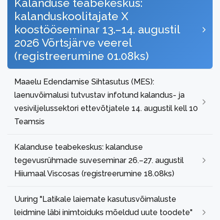
Kalanduse teabekeskus:
kalanduskoolitajate X
koostööseminar 13.–14. augustil
2026 Võrtsjärve veerel
(registreerumine 01.08ks)
Maaelu Edendamise Sihtasutus (MES):
laenuvõimalusi tutvustav infotund kalandus- ja
vesiviljelussektori ettevõtjatele 14. augustil kell 10
Teamsis
Kalanduse teabekeskus: kalanduse
tegevusrühmade suveseminar 26.–27. augustil
Hiiumaal Viscosas (registreerumine 18.08ks)
Uuring "Latikale laiemate kasutusvõimaluste
leidmine läbi inimtoiduks mõeldud uute toodete"