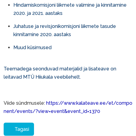
Hindamiskomisjoni liikmete valimine ja kinnitamine
2020. ja 2021. aastaks
Juhatuse ja revisjonikomisjoni liikmete tasude
kinnitamine 2020. aastaks
Muud küsimused
Teemadega seonduvad materjalid ja lisateave on
leitavad
MTÜ Hiiukala veebilehelt
.
Viide sündmusele:
https://www.kalateave.ee/et/compo
nent/events/?view=event&event_id=1370
Tagasi