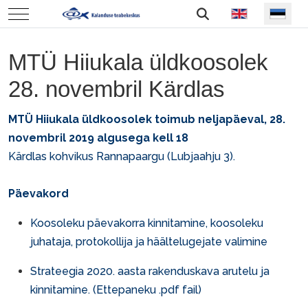
Vali keel
Mobile Menu Toggle
MTÜ Hiiukala üldkoosolek
28. novembril Kärdlas
MTÜ Hiiukala üldkoosolek toimub neljapäeval, 28.
novembril 2019 algusega kell 18
Kärdlas kohvikus Rannapaargu (Lubjaahju 3).
Päevakord
Koosoleku päevakorra kinnitamine, koosoleku
juhataja, protokollija ja häältelugejate valimine
Strateegia 2020. aasta rakenduskava arutelu ja
kinnitamine. (
Ettepaneku .pdf fail)