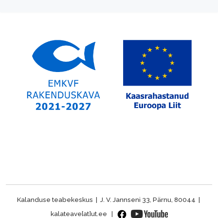
Kalanduse teabekeskus | J. V. Jannseni 33, Pärnu, 80044 |
kalateave[at]ut.ee |