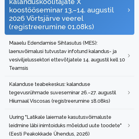
kalanduskoolitajate X
koostööseminar 13.–14. augustil
2026 Võrtsjärve veerel
(registreerumine 01.08ks)
Maaelu Edendamise Sihtasutus (MES):
laenuvõimalusi tutvustav infotund kalandus- ja
vesiviljelussektori ettevõtjatele 14. augustil kell 10
Teamsis
Kalanduse teabekeskus: kalanduse
tegevusrühmade suveseminar 26.–27. augustil
Hiiumaal Viscosas (registreerumine 18.08ks)
Uuring "Latikale laiemate kasutusvõimaluste
leidmine läbi inimtoiduks mõeldud uute toodete"
(Eesti Peakokkade Ühendus, 2026)