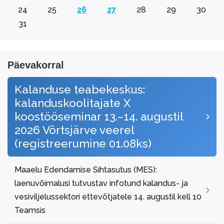
24
25
26
27
28
29
30
31
Päevakorral
Kalanduse teabekeskus:
kalanduskoolitajate X
koostööseminar 13.–14. augustil
2026 Võrtsjärve veerel
(registreerumine 01.08ks)
Maaelu Edendamise Sihtasutus (MES):
laenuvõimalusi tutvustav infotund kalandus- ja
vesiviljelussektori ettevõtjatele 14. augustil kell 10
Teamsis