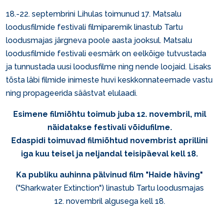
18.-22. septembrini Lihulas toimunud 17. Matsalu
loodusfilmide festivali filmiparemik linastub Tartu
loodusmajas järgneva poole aasta jooksul. Matsalu
loodusfilmide festivali eesmärk on eelkõige tutvustada
ja tunnustada uusi loodusfilme ning nende loojaid. Lisaks
tõsta läbi filmide inimeste huvi keskkonnateemade vastu
ning propageerida säästvat elulaadi.
Esimene filmiõhtu toimub juba 12. novembril, mil
näidatakse festivali võidufilme.
Edaspidi toimuvad filmiõhtud novembrist aprillini
iga kuu teisel ja neljandal teisipäeval kell 18.
Ka publiku auhinna pälvinud film "Haide häving"
("Sharkwater Extinction") linastub Tartu loodusmajas
12. novembril algusega kell 18.