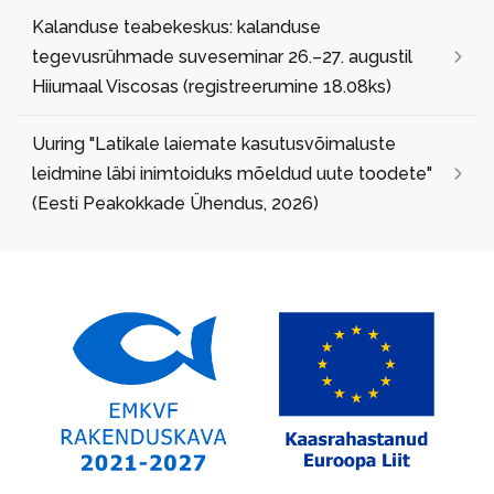
Kalanduse teabekeskus: kalanduse
tegevusrühmade suveseminar 26.–27. augustil
Hiiumaal Viscosas (registreerumine 18.08ks)
Uuring "Latikale laiemate kasutusvõimaluste
leidmine läbi inimtoiduks mõeldud uute toodete"
(Eesti Peakokkade Ühendus, 2026)