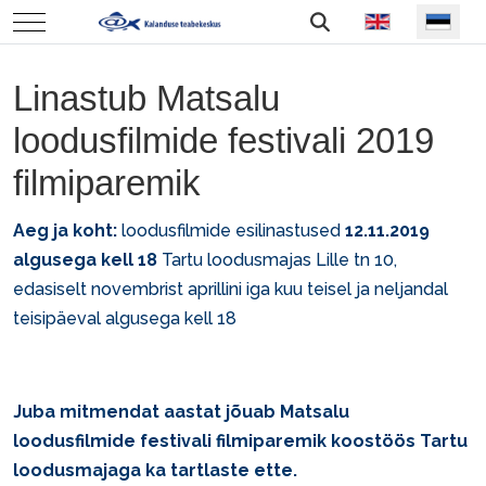
Vali keel
Mobile Menu Toggle
Linastub Matsalu
loodusfilmide festivali 2019
filmiparemik
Aeg ja koht:
loodusfilmide esilinastused
12.11.2019
algusega kell 18
Tartu loodusmajas
Lille tn 10,
edasiselt novembrist aprillini iga kuu teisel ja neljandal
teisipäeval algusega kell 18
Juba mitmendat aastat jõuab Matsalu
loodusfilmide festivali filmiparemik koostöös Tartu
loodusmajaga ka tartlaste ette.