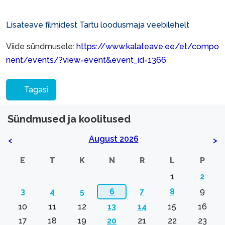
Lisateave filmidest
Tartu loodusmaja veebilehelt
Viide sündmusele:
https://www.kalateave.ee/et/compo
nent/events/?view=event&event_id=1366
Tagasi
Sündmused ja koolitused
August 2026
<
>
E
T
K
N
R
L
P
1
2
3
4
5
6
7
8
9
10
11
12
13
14
15
16
17
18
19
20
21
22
23