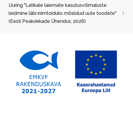
Uuring "Latikale laiemate kasutusvõimaluste
leidmine läbi inimtoiduks mõeldud uute toodete"
(Eesti Peakokkade Ühendus, 2026)