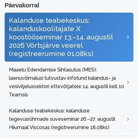
Päevakorral
Kalanduse teabekeskus:
kalanduskoolitajate X
koostööseminar 13.–14. augustil
2026 Võrtsjärve veerel
(registreerumine 01.08ks)
Maaelu Edendamise Sihtasutus (MES):
laenuvõimalusi tutvustav infotund kalandus- ja
vesiviljelussektori ettevõtjatele 14. augustil kell 10
Teamsis
Kalanduse teabekeskus: kalanduse
tegevusrühmade suveseminar 26.–27. augustil
Hiiumaal Viscosas (registreerumine 18.08ks)