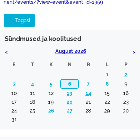
nent/events/?view=event&event_id=1359
Tagasi
Sündmused ja koolitused
August 2026
<
>
E
T
K
N
R
L
P
1
2
3
4
5
6
7
8
9
10
11
12
13
14
15
16
17
18
19
20
21
22
23
24
25
26
27
28
29
30
31