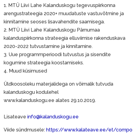
1. MTÜ Liivi Lahe Kalanduskogu tegevuspiirkonna
arengustrateegia 2020+ muudatuste vastuvõtmine ja
kinnitamine seoses lisavahendite saamisega.
2. MTÜ Liivi Lahe Kalanduskogu Pärnumaa
kalanduspiirkonna strateegia elluviimise rakenduskava
2020-2022 tutvustamine ja kinnitamine.
3. Uue programmperioodi tutvustus ja sisendite
kogumine strateegia koostamiseks.
4. Muud küsimused
Üldkoosoleku materjalidega on võimalik tutvuda
kalanduskogu kodulehel
www.kalanduskogu.ee alates 29.10.2019.
Lisateave
info@kalanduskogu.ee
Viide sündmusele:
https://www.kalateave.ee/et/compo