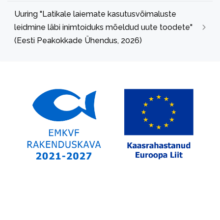
Uuring "Latikale laiemate kasutusvõimaluste
leidmine läbi inimtoiduks mõeldud uute toodete"
(Eesti Peakokkade Ühendus, 2026)