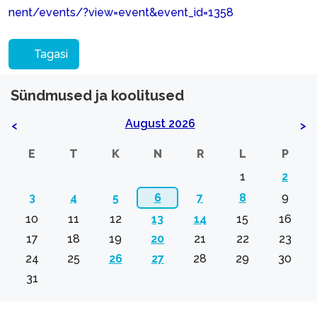
nent/events/?view=event&event_id=1358
Tagasi
Sündmused ja koolitused
August 2026
<
>
E
T
K
N
R
L
P
1
2
3
4
5
6
7
8
9
10
11
12
13
14
15
16
17
18
19
20
21
22
23
24
25
26
27
28
29
30
31