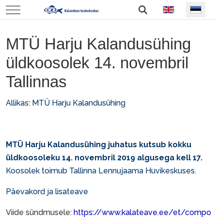
Vali keel
Mobile Menu Toggle
MTÜ Harju Kalandusühing
üldkoosolek 14. novembril
Tallinnas
Allikas:
MTÜ Harju Kalandusühing
MTÜ Harju Kalandusühing juhatus kutsub kokku
üldkoosoleku 14. novembril 2019 algusega kell 17.
Koosolek toimub Tallinna Lennujaama Huvikeskuses.
Päevakord ja lisateave
Viide sündmusele:
https://www.kalateave.ee/et/compo