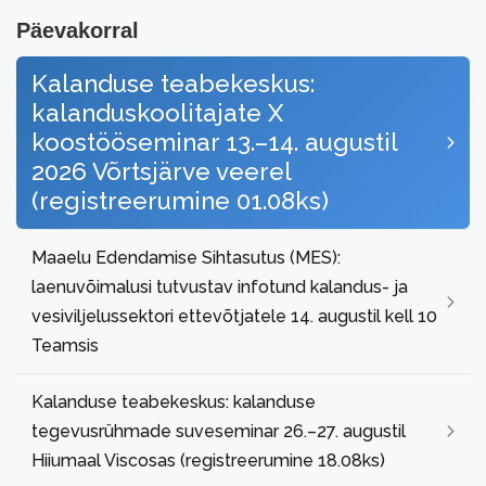
Päevakorral
Kalanduse teabekeskus:
kalanduskoolitajate X
koostööseminar 13.–14. augustil
2026 Võrtsjärve veerel
(registreerumine 01.08ks)
Maaelu Edendamise Sihtasutus (MES):
laenuvõimalusi tutvustav infotund kalandus- ja
vesiviljelussektori ettevõtjatele 14. augustil kell 10
Teamsis
Kalanduse teabekeskus: kalanduse
tegevusrühmade suveseminar 26.–27. augustil
Hiiumaal Viscosas (registreerumine 18.08ks)