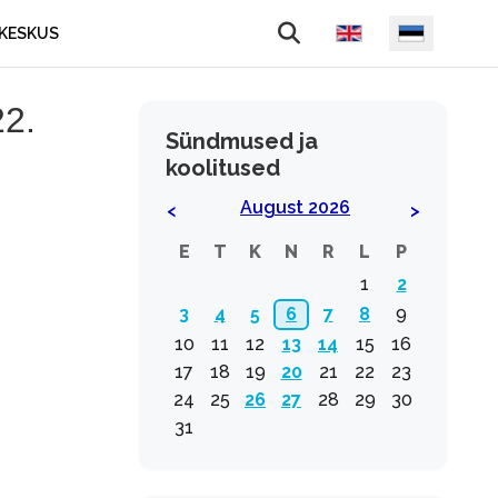
Vali keel
KESKUS
2.
Sündmused ja
koolitused
August 2026
<
>
E
T
K
N
R
L
P
1
2
3
4
5
6
7
8
9
10
11
12
13
14
15
16
17
18
19
20
21
22
23
24
25
26
27
28
29
30
31