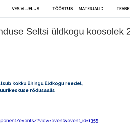
VESIVILJELUS
TÖÖSTUS
MATERJALID
TEABE
se Seltsi üldkogu koosolek 2
tsub kokku ühingu üldkogu reedel,
tuurikeskuse rõdusaalis
mponent/events/?view=event&event_id=1355