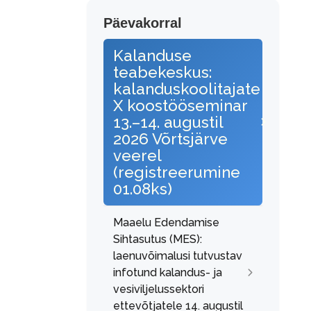
Päevakorral
Kalanduse
teabekeskus:
kalanduskoolitajate
X koostööseminar
13.–14. augustil
2026 Võrtsjärve
veerel
(registreerumine
01.08ks)
Maaelu Edendamise
Sihtasutus (MES):
laenuvõimalusi tutvustav
infotund kalandus- ja
vesiviljelussektori
ettevõtjatele 14. augustil