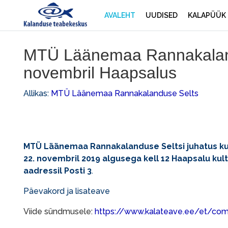
AVALEHT
UUDISED
KALAPÜÜK
MTÜ Läänemaa Rannakalandu
novembril Haapsalus
Allikas:
MTÜ Läänemaa Rannakalanduse Selts
MTÜ Läänemaa Rannakalanduse Seltsi juhatus ku
22. novembril 2019 algusega kell 12 Haapsalu kul
aadressil Posti 3
.
Päevakord ja lisateave
Viide sündmusele:
https://www.kalateave.ee/et/co