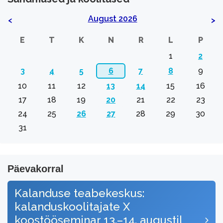
August 2026
<
>
E
T
K
N
R
L
P
1
2
3
4
5
6
7
8
9
10
11
12
13
14
15
16
17
18
19
20
21
22
23
24
25
26
27
28
29
30
31
Päevakorral
Kalanduse teabekeskus:
kalanduskoolitajate X
koostööseminar 13.–14. augustil