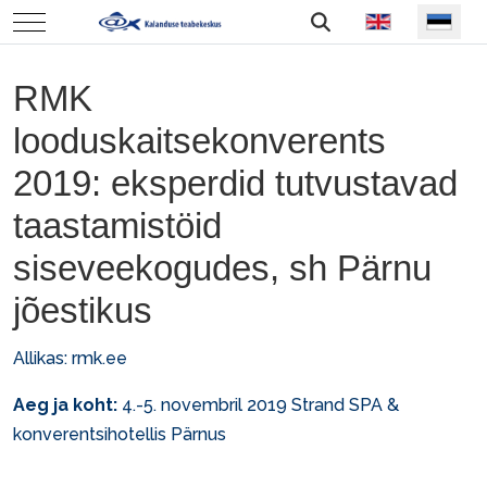
Vali keel
Mobile Menu Toggle
RMK
looduskaitsekonverents
2019: eksperdid tutvustavad
taastamistöid
siseveekogudes, sh Pärnu
jõestikus
Allikas:
rmk.ee
Aeg ja koht:
4.-5. novembril 2019 Strand SPA &
konverentsihotellis Pärnus