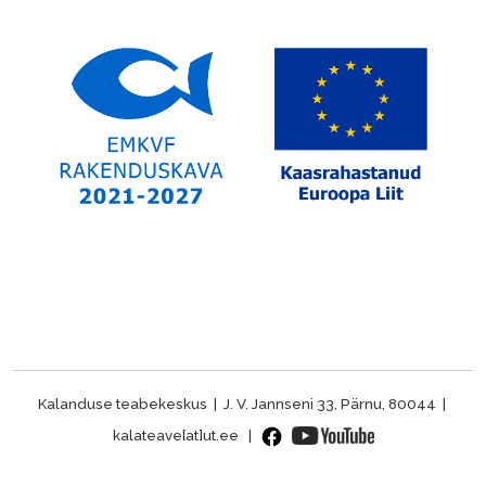
Kalanduse teabekeskus | J. V. Jannseni 33, Pärnu, 80044 |
kalateave[at]ut.ee |