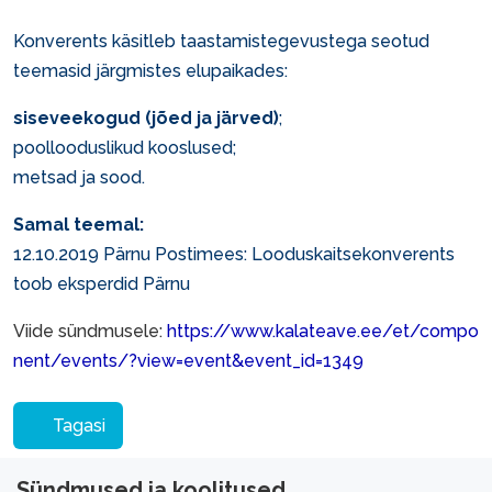
Konverents käsitleb taastamistegevustega seotud
teemasid järgmistes elupaikades:
siseveekogud (jõed ja järved)
;
poollooduslikud kooslused;
metsad ja sood.
Samal teemal:
12.10.2019 Pärnu Postimees:
Looduskaitsekonverents
toob eksperdid Pärnu
Viide sündmusele:
https://www.kalateave.ee/et/compo
nent/events/?view=event&event_id=1349
Tagasi
Sündmused ja koolitused