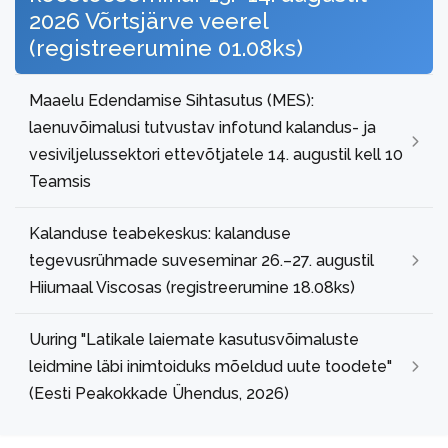
2026 Võrtsjärve veerel
(registreerumine 01.08ks)
Maaelu Edendamise Sihtasutus (MES):
laenuvõimalusi tutvustav infotund kalandus- ja
vesiviljelussektori ettevõtjatele 14. augustil kell 10
Teamsis
Kalanduse teabekeskus: kalanduse
tegevusrühmade suveseminar 26.–27. augustil
Hiiumaal Viscosas (registreerumine 18.08ks)
Uuring "Latikale laiemate kasutusvõimaluste
leidmine läbi inimtoiduks mõeldud uute toodete"
(Eesti Peakokkade Ühendus, 2026)