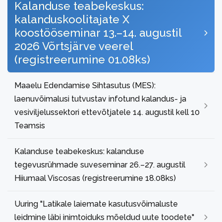
Kalanduse teabekeskus:
kalanduskoolitajate X
koostööseminar 13.–14. augustil
2026 Võrtsjärve veerel
(registreerumine 01.08ks)
Maaelu Edendamise Sihtasutus (MES):
laenuvõimalusi tutvustav infotund kalandus- ja
vesiviljelussektori ettevõtjatele 14. augustil kell 10
Teamsis
Kalanduse teabekeskus: kalanduse
tegevusrühmade suveseminar 26.–27. augustil
Hiiumaal Viscosas (registreerumine 18.08ks)
Uuring "Latikale laiemate kasutusvõimaluste
leidmine läbi inimtoiduks mõeldud uute toodete"