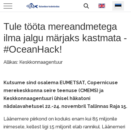
Vali keel
Mobile Menu Toggle
Tule tööta mereandmetega
ilma jalgu märjaks kastmata -
#OceanHack!
Allikas: Keskkonnaagentuur
Kutsume sind osalema EUMETSAT, Copernicuse
merekeskkonna seire teenuse (CMEMS) ja
Keskkonnaagentuuri ühisel häkatoni
nädalavahetusel 22.-24. novembril Tallinnas Raja 15.
Läänemere piirkond on koduks enam kui 85 miljonile
inimesele, kellest ligi 15 miljonit elab rannikul. Läänemeri