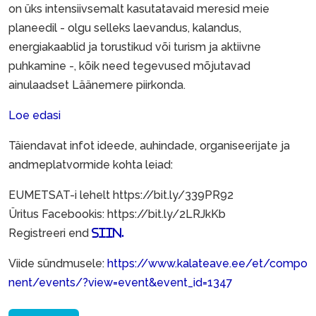
on üks intensiivsemalt kasutatavaid meresid meie
planeedil - olgu selleks laevandus, kalandus,
energiakaablid ja torustikud või turism ja aktiivne
puhkamine -, kõik need tegevused mõjutavad
ainulaadset Läänemere piirkonda.
Loe edasi
Täiendavat infot ideede, auhindade, organiseerijate ja
andmeplatvormide kohta leiad:
EUMETSAT-i lehelt
https://bit.ly/339PR92
Üritus Facebookis:
https://bit.ly/2LRJkKb
Registreeri end
siin.
Viide sündmusele:
https://www.kalateave.ee/et/compo
nent/events/?view=event&event_id=1347