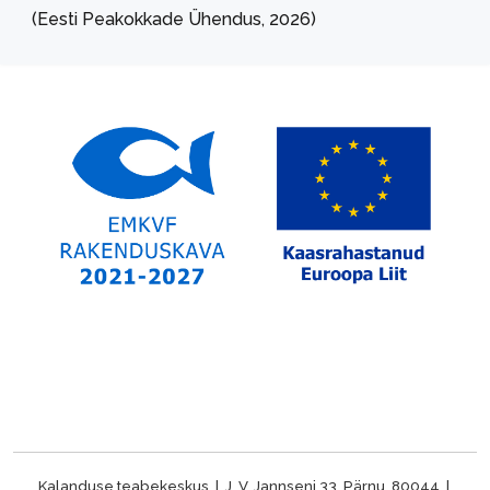
(Eesti Peakokkade Ühendus, 2026)
Kalanduse teabekeskus | J. V. Jannseni 33, Pärnu, 80044 |