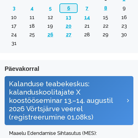
3
4
5
6
7
8
9
10
11
12
13
14
15
16
17
18
19
20
21
22
23
24
25
26
27
28
29
30
31
Päevakorral
Kalanduse teabekeskus:
kalanduskoolitajate X
koostööseminar 13.–14. augustil
2026 Võrtsjärve veerel
(registreerumine 01.08ks)
Maaelu Edendamise Sihtasutus (MES):