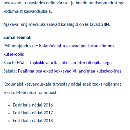
peakokad, tutvustades neile värsket ja heade maitseomadustega
kodumaist kasvanduskala.
Ajakava ning menüüks saavad kalaliigid on leitavad
SIIN
.
Samal teemal:
Põllumajandus.ee:
Kalanädalal kokkavad peakokad kümnes
kutsekoolis
Saarte Hääl:
Tippkokk vaaritas ühes ametikooli õpilastega
Sakala:
Pealinna peakokad kokkavad Viljandimaa kutsekoolides
Kodumaist kasvanduskala tutvustav nädal saab teoks neljandat
korda. Meenutusi toimunust:
Eesti kala nädal 2016
Eesti kala nädal 2017
Eesti kala nädal 2018