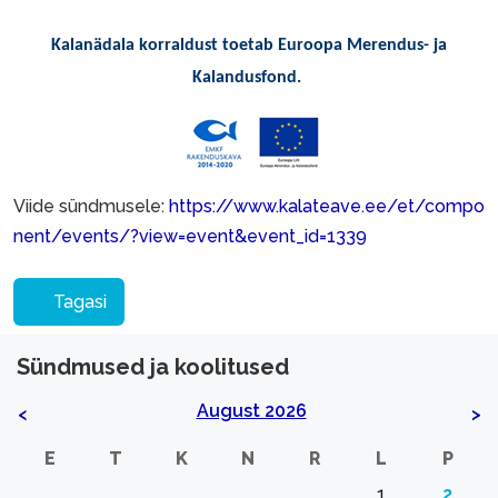
Kalanädala korraldust toetab Euroopa Merendus- ja
Kalandusfond.
Viide sündmusele:
https://www.kalateave.ee/et/compo
nent/events/?view=event&event_id=1339
Tagasi
Sündmused ja koolitused
August 2026
<
>
E
T
K
N
R
L
P
1
2