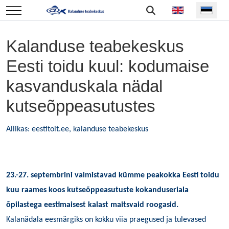
Vali keel
Mobile Menu Toggle
Kalanduse teabekeskus
Eesti toidu kuul: kodumaise
kasvanduskala nädal
kutseõppeasutustes
Allikas:
eestitoit.ee
, kalanduse teabekeskus
23.-27. septembrini valmistavad kümme peakokka
Eesti toidu
kuu
raames koos kutseõppeasutuste kokanduseriala
õpilastega eestimaisest kalast maitsvaid roogasid.
Kalanädala eesmärgiks on kokku viia praegused ja tulevased