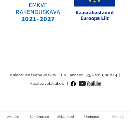
Kalanduse teabekeskus | J. V. Jannseni 33, Pärnu, 80044 |
kalateave[at]ut.ee |
Avaleht
Sündmused
Väljaanded
Uuringud
Menüü