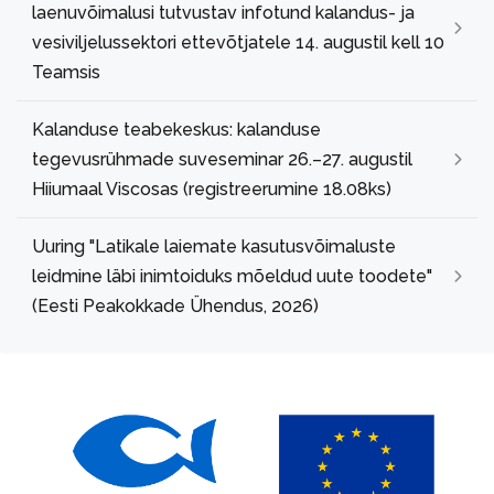
laenuvõimalusi tutvustav infotund kalandus- ja
vesiviljelussektori ettevõtjatele 14. augustil kell 10
Teamsis
Kalanduse teabekeskus: kalanduse
tegevusrühmade suveseminar 26.–27. augustil
Hiiumaal Viscosas (registreerumine 18.08ks)
Uuring "Latikale laiemate kasutusvõimaluste
leidmine läbi inimtoiduks mõeldud uute toodete"
(Eesti Peakokkade Ühendus, 2026)