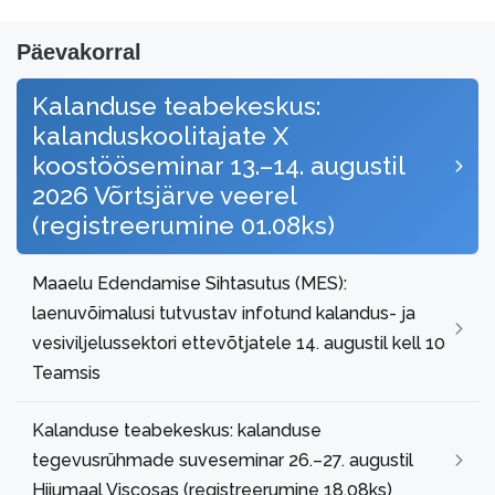
Päevakorral
Kalanduse teabekeskus:
kalanduskoolitajate X
koostööseminar 13.–14. augustil
2026 Võrtsjärve veerel
(registreerumine 01.08ks)
Maaelu Edendamise Sihtasutus (MES):
laenuvõimalusi tutvustav infotund kalandus- ja
vesiviljelussektori ettevõtjatele 14. augustil kell 10
Teamsis
Kalanduse teabekeskus: kalanduse
tegevusrühmade suveseminar 26.–27. augustil
Hiiumaal Viscosas (registreerumine 18.08ks)