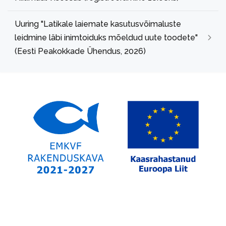
Uuring "Latikale laiemate kasutusvõimaluste
leidmine läbi inimtoiduks mõeldud uute toodete"
(Eesti Peakokkade Ühendus, 2026)