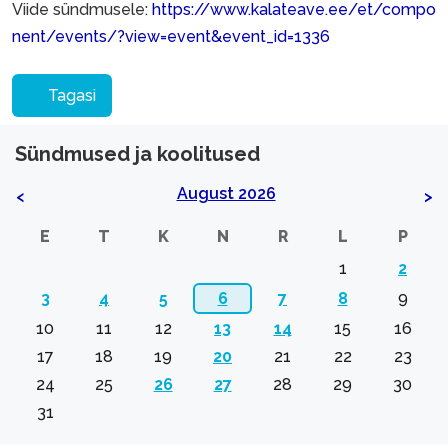
Viide sündmusele:
https://www.kalateave.ee/et/compo
nent/events/?view=event&event_id=1336
Tagasi
Sündmused ja koolitused
August 2026
<
>
E
T
K
N
R
L
P
1
2
3
4
5
6
7
8
9
10
11
12
13
14
15
16
17
18
19
20
21
22
23
24
25
26
27
28
29
30
31