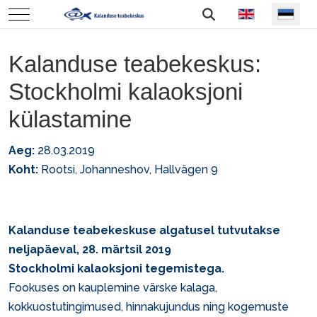
Vali keel
Mobile Menu Toggle
Kalanduse teabekeskus:
Stockholmi kalaoksjoni
külastamine
Aeg:
28.03.2019
Koht:
Rootsi, Johanneshov, Hallvägen 9
Kalanduse teabekeskuse algatusel tutvutakse
neljapäeval, 28. märtsil 2019
Stockholmi kalaoksjoni
tegemistega.
Fookuses on kauplemine värske kalaga,
kokkuostutingimused, hinnakujundus ning kogemuste