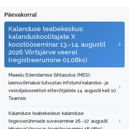
Päevakorral
Kalanduse teabekeskus:
kalanduskoolitajate X
koostööseminar 13.–14. augustil
2026 Võrtsjärve veerel
(registreerumine 01.08ks)
Maaelu Edendamise Sihtasutus (MES):
laenuvõimalusi tutvustav infotund kalandus- ja
vesiviljelussektori ettevõtjatele 14. augustil kell 10
Teamsis
Kalanduse teabekeskus: kalanduse
tegevusrühmade suveseminar 26.–27. augustil
Hiiumaal Viscosas (registreerumine 18.08ks)