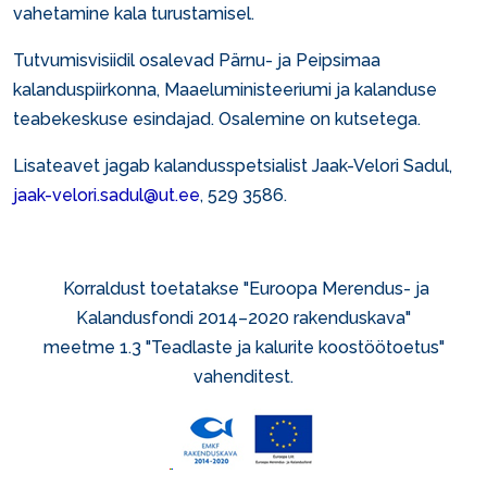
vahetamine kala turustamisel.
Tutvumisvisiidil osalevad Pärnu- ja Peipsimaa
kalanduspiirkonna, Maaeluministeeriumi ja kalanduse
teabekeskuse esindajad. Osalemine on kutsetega.
Lisateavet jagab kalandusspetsialist Jaak-Velori Sadul,
jaak-velori.sadul@ut.ee
, 529 3586.
Korraldust toetatakse "Euroopa Merendus- ja
Kalandusfondi 2014–2020 rakenduskava"
meetme 1.3 "Teadlaste ja kalurite koostöötoetus"
vahenditest.