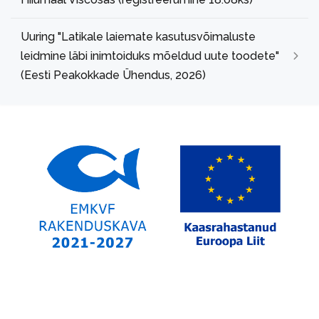
Uuring "Latikale laiemate kasutusvõimaluste
leidmine läbi inimtoiduks mõeldud uute toodete"
(Eesti Peakokkade Ühendus, 2026)