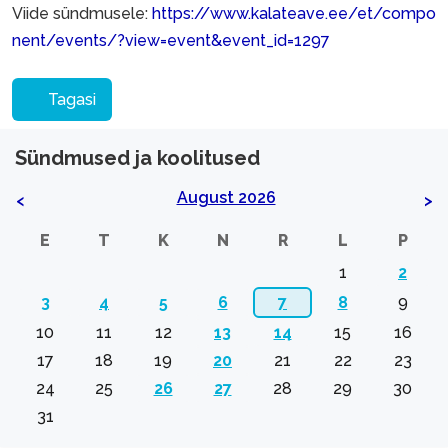
Viide sündmusele:
https://www.kalateave.ee/et/compo
nent/events/?view=event&event_id=1297
Tagasi
Sündmused ja koolitused
August 2026
<
>
E
T
K
N
R
L
P
1
2
3
4
5
6
7
8
9
10
11
12
13
14
15
16
17
18
19
20
21
22
23
24
25
26
27
28
29
30
31