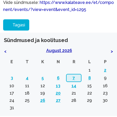
Viide sündmusele:
https://www.kalateave.ee/et/compo
nent/events/?view=event&event_id=1295
Tagasi
Sündmused ja koolitused
August 2026
<
>
E
T
K
N
R
L
P
1
2
3
4
5
6
7
8
9
10
11
12
13
14
15
16
17
18
19
20
21
22
23
24
25
26
27
28
29
30
31