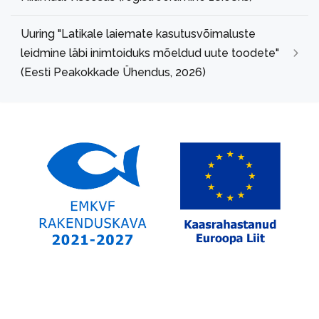
Uuring "Latikale laiemate kasutusvõimaluste
leidmine läbi inimtoiduks mõeldud uute toodete"
(Eesti Peakokkade Ühendus, 2026)