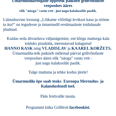
Ümarmudilaroogade õppetelk paikneb grillvõistluste
veepoolses ääres
elik "näoga" vastu vett - just nagu kalakoolile paslik.
Läinudsuvine loosung „Lõikame võõrliigi levikust kasu ja sööme
ta ära!“ on tegudesse ja ümarmudil eestimaalaste toidulauale
jõudnud.
Kuidas seda ähvardava väljanägemise, ent hõrgu maitsega kala
toiduks pruukida, meenutavad kalagurud
HANNO KASK
ning
VLADISLAV
ja
KAAREL KORŽETS.
Ümarmudila-telk paikneb mõlemal päeval grillvõistluste
veepoolses ääres elik "näoga" vastu vett -
just nagu kalakoolile paslik.
Tulge maitsma ja tehke kodus järele!
Ümarmudila õpe saab teoks Euroopa Merendus- ja
Kalandusfondi toel.
Pääs festivalile tasuta.
Programmi kiika Grillfesti
facebookist
.