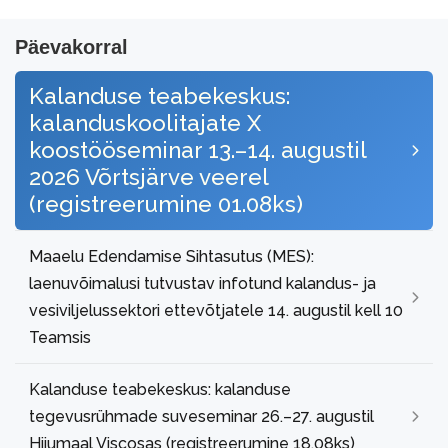
Päevakorral
Kalanduse teabekeskus:
kalanduskoolitajate X
koostööseminar 13.–14. augustil
2026 Võrtsjärve veerel
(registreerumine 01.08ks)
Maaelu Edendamise Sihtasutus (MES):
laenuvõimalusi tutvustav infotund kalandus- ja
vesiviljelussektori ettevõtjatele 14. augustil kell 10
Teamsis
Kalanduse teabekeskus: kalanduse
tegevusrühmade suveseminar 26.–27. augustil
Hiiumaal Viscosas (registreerumine 18.08ks)