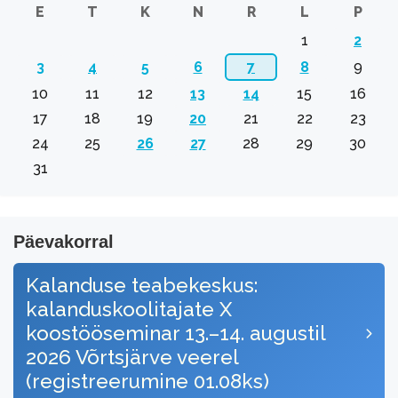
E
T
K
N
R
L
P
1
2
3
4
5
6
7
8
9
10
11
12
13
14
15
16
17
18
19
20
21
22
23
24
25
26
27
28
29
30
31
Päevakorral
Kalanduse teabekeskus:
kalanduskoolitajate X
koostööseminar 13.–14. augustil
2026 Võrtsjärve veerel
(registreerumine 01.08ks)