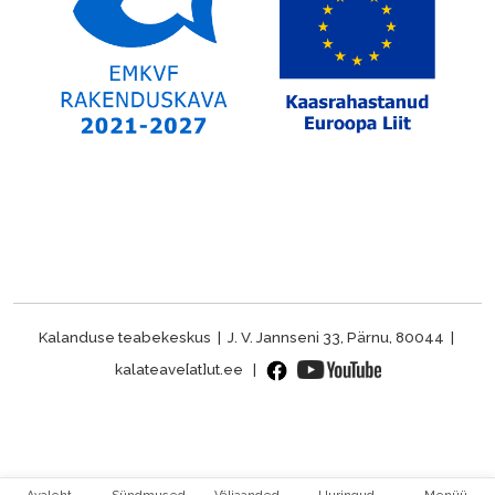
Kalanduse teabekeskus | J. V. Jannseni 33, Pärnu, 80044 |
kalateave[at]ut.ee |