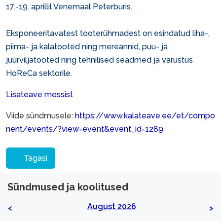
17.-19. aprillil Venemaal Peterburis.
Eksponeeritavatest tooterühmadest on esindatud liha-,
piima- ja kalatooted ning mereannid, puu- ja
juurviljatooted ning tehnilised seadmed ja varustus
HoReCa sektorile.
Lisateave messist
Viide sündmusele:
https://www.kalateave.ee/et/compo
nent/events/?view=event&event_id=1289
Tagasi
Sündmused ja koolitused
August 2026
<
>