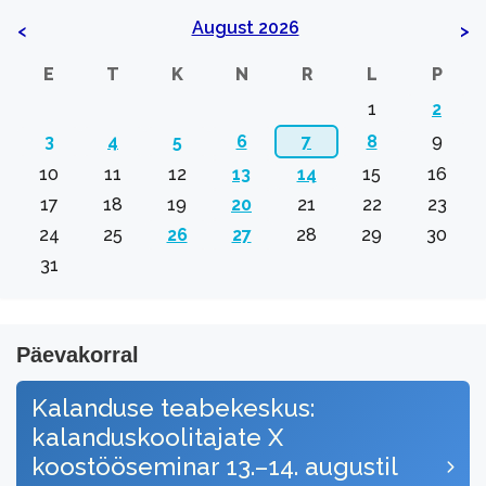
August 2026
<
>
E
T
K
N
R
L
P
1
2
3
4
5
6
7
8
9
10
11
12
13
14
15
16
17
18
19
20
21
22
23
24
25
26
27
28
29
30
31
Päevakorral
Kalanduse teabekeskus:
kalanduskoolitajate X
koostööseminar 13.–14. augustil