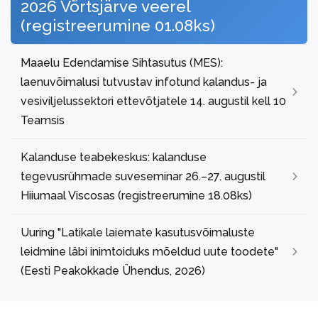
2026 Võrtsjärve veerel
(registreerumine 01.08ks)
Maaelu Edendamise Sihtasutus (MES):
laenuvõimalusi tutvustav infotund kalandus- ja
vesiviljelussektori ettevõtjatele 14. augustil kell 10
Teamsis
Kalanduse teabekeskus: kalanduse
tegevusrühmade suveseminar 26.–27. augustil
Hiiumaal Viscosas (registreerumine 18.08ks)
Uuring "Latikale laiemate kasutusvõimaluste
leidmine läbi inimtoiduks mõeldud uute toodete"
(Eesti Peakokkade Ühendus, 2026)