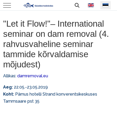
Vali keel
Mobile Menu Toggle
"Let it Flow!"– International
seminar on dam removal (4.
rahvusvaheline seminar
tammide kõrvaldamise
mõjudest)
Allikas:
damremoval.eu
Aeg:
22.05.-23.05.2019
Koht:
Pärnus hotelli Strand konverentsikeskuses
Tammsaare pst 35