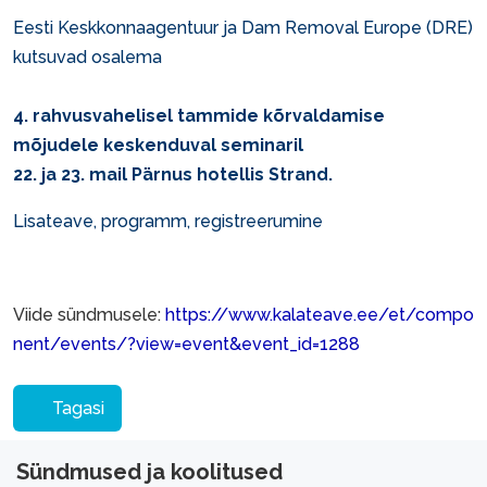
Eesti Keskkonnaagentuur ja Dam Removal Europe (DRE)
kutsuvad osalema
4. rahvusvahelisel tammide kõrvaldamise
mõjudele keskenduval seminaril
22. ja 23. mail Pärnus hotellis Strand.
Lisateave, programm, registreerumine
Viide sündmusele:
https://www.kalateave.ee/et/compo
nent/events/?view=event&event_id=1288
Tagasi
Sündmused ja koolitused