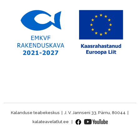
Kalanduse teabekeskus | J. V. Jannseni 33, Pärnu, 80044 |
kalateave[at]ut.ee |