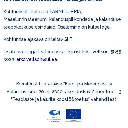
Kohtumisel osalevad FARNETi, PRIA,
Maaeluministeeriumi, kalanduspiirkondade ja kalanduse
teabekeskuse esindajad. Osalemine on kutsetega.
Kohtumise ajakava on leitav
SIIT
.
Lisateavet jagab kalandusspetsialist Erko Veltson, 5855
3029,
erko.veltson@ut.ee
.
Korraldust toetatakse "Euroopa Merendus- ja
Kalandusfondi 2014–2020 rakenduskava" meetme 1.3
"Teadlaste ja kalurite koostöötoetus" vahenditest.