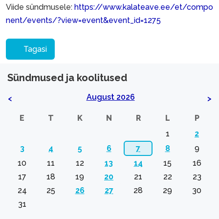
Viide sündmusele:
https://www.kalateave.ee/et/compo
nent/events/?view=event&event_id=1275
Tagasi
Sündmused ja koolitused
August 2026
<
>
E
T
K
N
R
L
P
1
2
3
4
5
6
7
8
9
10
11
12
13
14
15
16
17
18
19
20
21
22
23
24
25
26
27
28
29
30
31