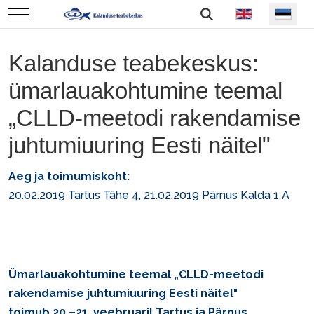
Vali keel
Mobile Menu Toggle
Kalanduse teabekeskus:
ümarlauakohtumine teemal
„CLLD-meetodi rakendamise
juhtumiuuring Eesti näitel"
Aeg ja toimumiskoht:
20.02.2019 Tartus Tähe 4, 21.02.2019 Pärnus Kalda 1 A
Ümarlauakohtumine teemal „CLLD-meetodi
rakendamise juhtumiuuring Eesti näitel"
toimub 20.–21. veebruaril Tartus ja Pärnus.