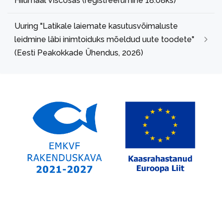
Hiiumaal Viscosas (registreerumine 18.08ks)
Uuring "Latikale laiemate kasutusvõimaluste
leidmine läbi inimtoiduks mõeldud uute toodete"
(Eesti Peakokkade Ühendus, 2026)