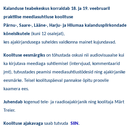
Kalanduse teabekeskus korraldab 18. ja 19. veebruaril
praktilise meediasuhtluse koolituse
Pärnu-, Saare-, Lääne-, Harju- ja Hiiumaa kalanduspiirkondade
kõneisikutele
(kuni 12 osalejat),
kes ajakirjandusega suheldes valdkonna mainet kujundavad.
Koolituse eesmärgiks
on tõhustada oskusi nii audiovisuaalse kui
ka kirjutava meediaga suhtlemisel (intervjuud, kommentaarid
jmt), tutvustades peamisi meediasuhtlustõdesid ning ajakirjanike
eesmärke. Teisel koolituspäeval pannakse õpitu proovile
kaamera ees.
Juhendab
kogenud tele- ja raadioajakirjanik ning koolitaja
Märt
Treier.
Koolituse ajakavaga
saab tutvuda
SIIN
.