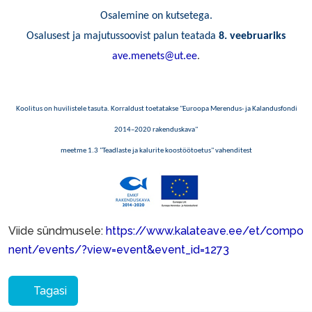
Osalemine on kutsetega.
Osalusest ja majutussoovist palun teatada
8. veebruariks
ave.menets@ut.ee
.
Koolitus on huvilistele tasuta. Korraldust toetatakse "Euroopa Merendus- ja Kalandusfondi
2014–2020 rakenduskava"
meetme 1.3 "Teadlaste ja kalurite koostöötoetus" vahenditest
Viide sündmusele:
https://www.kalateave.ee/et/compo
nent/events/?view=event&event_id=1273
Tagasi