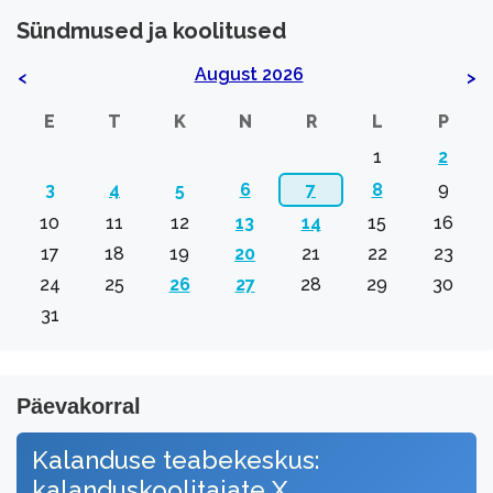
Sündmused ja koolitused
August 2026
<
>
E
T
K
N
R
L
P
1
2
3
4
5
6
7
8
9
10
11
12
13
14
15
16
17
18
19
20
21
22
23
24
25
26
27
28
29
30
31
Päevakorral
Kalanduse teabekeskus:
kalanduskoolitajate X