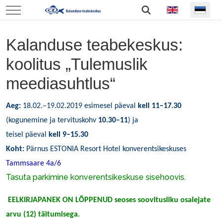
Vali keel
Mobile Menu Toggle
Kalanduse teabekeskus:
koolitus „Tulemuslik
meediasuhtlus“
Aeg:
18.02.–19.02.2019
esimesel päeval
kell 11
–
17.30
(kogunemine ja tervituskohv
10.30–11
) ja
teisel päeval
kell 9
–
15.30
Koht:
Pärnus ESTONIA Resort Hotel konverentsikeskuses
Tammsaare 4a/6
Tasuta parkimine konverentsikeskuse sisehoovis.
EELKIRJAPANEK ON LÕPPENUD seoses soovitusliku osalejate
arvu (12) täitumisega.