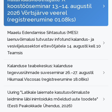
koostööseminar 13.–14. augustil
2026 Võrtsjärve veerel
(registreerumine 01.08ks)
Maaelu Edendamise Sihtasutus (MES):
laenuvõimalusi tutvustav infotund kalandus- ja
vesiviljelussektori ettevõtjatele 14. augustil kell 10
Teamsis
Kalanduse teabekeskus: kalanduse
tegevusrühmade suveseminar 26.–27. augustil
Hiiumaal Viscosas (registreerumine 18.08ks)
Uuring "Latikale laiemate kasutusvõimaluste
leidmine läbi inimtoiduks mõeldud uute toodete"
(Eesti Peakokkade Ühendus, 2026)