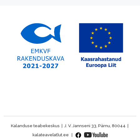
Kalanduse teabekeskus | J. V. Jannseni 33, Pärnu, 80044 |
kalateave[at]ut.ee |