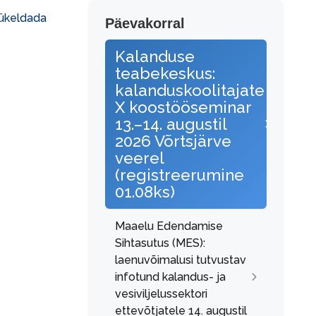
tükeldada
Päevakorral
Kalanduse
teabekeskus:
kalanduskoolitajate
X koostööseminar
13.–14. augustil
2026 Võrtsjärve
veerel
(registreerumine
01.08ks)
Maaelu Edendamise
Sihtasutus (MES):
laenuvõimalusi tutvustav
infotund kalandus- ja
vesiviljelussektori
ettevõtjatele 14. augustil