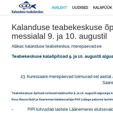
AVALEHT
UUDISED
KALAPÜÜK
Kalanduse teabekeskuse õ
messialal 9. ja 10. augustil
Allikas: kalanduse teabekeskus,
merepaevad.ee
Teabekeskuse kalaõpitoad 9. ja 10. augustil algu
23. Kuressaare merepäevad toimuvad sel aastal 4.
Saar
Teabekeskuse õpitoad ootavad kalahuvilisi
9. ja 10. augustil algusega k
Koos Nasva klubi ja Saaremaa kalakasvataja Priit Lullaga pakume laste
- PIPI tutvustab lastele Läänemeres elutsevaid k