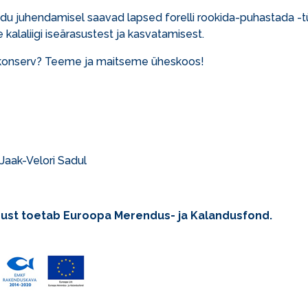
u juhendamisel saavad lapsed forelli rookida-puhastada -
le kalaliigi iseärasustest ja kasvatamisest.
konserv? Teeme ja maitseme üheskoos!
 Jaak-Velori Sadul
ust toetab Euroopa Merendus- ja Kalandusfond.