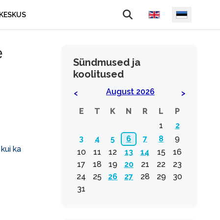
Vali keel
KESKUS
e
Sündmused ja
koolitused
August 2026
<
>
E
T
K
N
R
L
P
1
2
3
4
5
6
7
8
9
kui ka
10
11
12
13
14
15
16
17
18
19
20
21
22
23
24
25
26
27
28
29
30
31