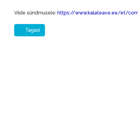
Viide sündmusele:
https://www.kalateave.ee/et/co
Tagasi