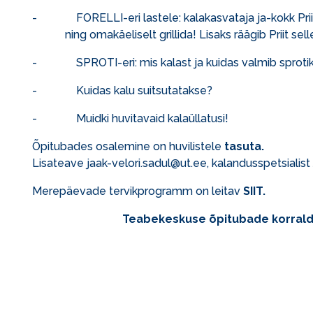
- FORELLI-eri lastele: kalakasvataja ja-kokk Priid
ning omakäeliselt grillida! Lisaks räägib Priit sel
- SPROTI-eri: mis kalast ja kuidas valmib sproti
- Kuidas kalu suitsutatakse?
- Muidki huvitavaid kalaüllatusi!
Õpitubades osalemine on huvilistele
tasuta.
Lisateave
jaak-velori.sadul@ut.ee
, kalandusspetsialist
Merepäevade tervikprogramm on leitav
SIIT
.
Teabekeskuse õpitubade korrald