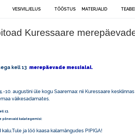
VESIVILJELUS
TÖÖSTUS
MATERJALID
TEABE
pitoad Kuressaare merepäevad
sega kell 13
merepäevade messialal.
-10. augustini üle kogu Saaremaa: nii Kuressaare kesklinnas 
emaa väikesadamates.
ell 13
.
le põnevaid kalategemisi:
alu.Tule ja löö kaasa kalamängudes PIPIGA!