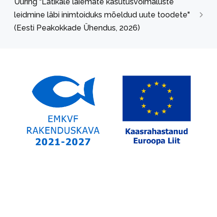
Uuring "Latikale laiemate kasutusvõimaluste
leidmine läbi inimtoiduks mõeldud uute toodete"
(Eesti Peakokkade Ühendus, 2026)