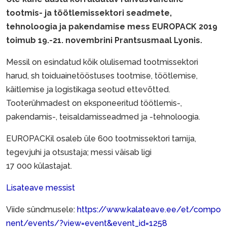
tootmis- ja töötlemissektori seadmete,
tehnoloogia ja pakendamise mess EUROPACK 2019
toimub 19.-21. novembrini Prantsusmaal Lyonis.
Messil on esindatud kõik olulisemad tootmissektori
harud, sh toiduainetööstuses tootmise, töötlemise,
käitlemise ja logistikaga seotud ettevõtted.
Tooterühmadest on eksponeeritud töötlemis-,
pakendamis-, teisaldamisseadmed ja -tehnoloogia.
EUROPACKil osaleb üle 600 tootmissektori tarnija,
tegevjuhi ja otsustaja; messi väisab ligi
17 000 külastajat.
Lisateave messist
Viide sündmusele:
https://www.kalateave.ee/et/compo
nent/events/?view=event&event_id=1258