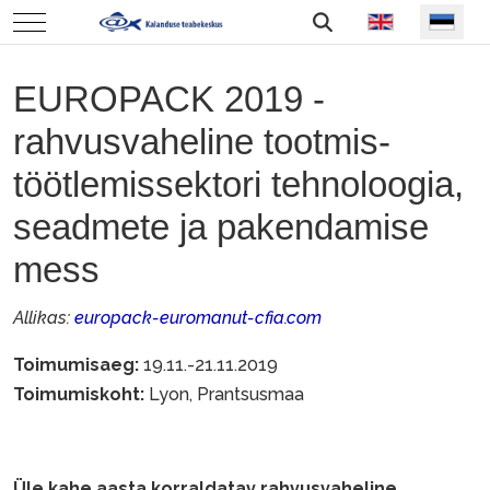
Vali keel
Mobile Menu Toggle
EUROPACK 2019 -
rahvusvaheline tootmis-
töötlemissektori tehnoloogia,
seadmete ja pakendamise
mess
Allikas:
europack-euromanut-cfia.com
Toimumisaeg:
19.11.-21.11.2019
Toimumiskoht:
Lyon, Prantsusmaa
Üle kahe aasta korraldatav rahvusvaheline