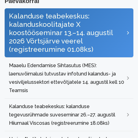
Päevakorral
Kalanduse teabekeskus:
kalanduskoolitajate X
koostööseminar 13.–14. augustil
2026 Võrtsjärve veerel
(registreerumine 01.08ks)
Maaelu Edendamise Sihtasutus (MES):
laenuvõimalusi tutvustav infotund kalandus- ja
vesiviljelussektori ettevõtjatele 14. augustil kell 10
Teamsis
Kalanduse teabekeskus: kalanduse
tegevusrühmade suveseminar 26.–27. augustil
Hiiumaal Viscosas (registreerumine 18.08ks)