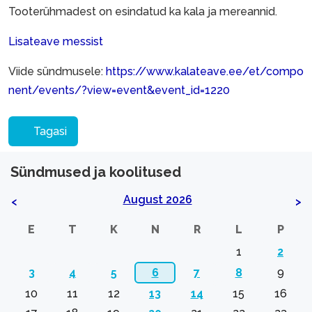
Tooterühmadest on esindatud ka kala ja mereannid.
Lisateave messist
Viide sündmusele:
https://www.kalateave.ee/et/compo
nent/events/?view=event&event_id=1220
Tagasi
Sündmused ja koolitused
August 2026
<
>
E
T
K
N
R
L
P
1
2
3
4
5
6
7
8
9
10
11
12
13
14
15
16