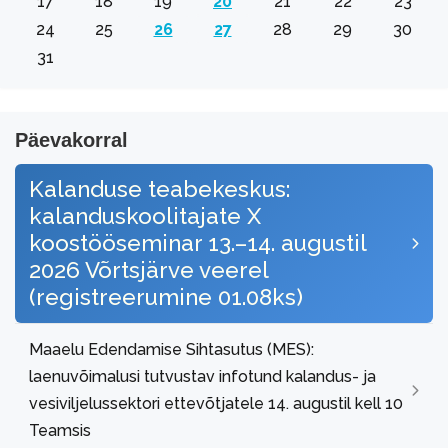
17
18
19
20
21
22
23
24
25
26
27
28
29
30
31
Päevakorral
Kalanduse teabekeskus:
kalanduskoolitajate X
koostööseminar 13.–14. augustil
2026 Võrtsjärve veerel
(registreerumine 01.08ks)
Maaelu Edendamise Sihtasutus (MES):
laenuvõimalusi tutvustav infotund kalandus- ja
vesiviljelussektori ettevõtjatele 14. augustil kell 10
Teamsis