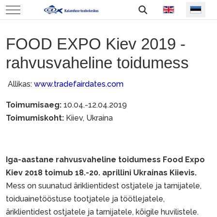
Vali keel
Mobile Menu Toggle
FOOD EXPO Kiev 2019 -
rahvusvaheline toidumess
Allikas:
www.tradefairdates.com
Toimumisaeg:
10.04.-12.04.2019
Toimumiskoht:
Kiiev, Ukraina
Iga-aastane rahvusvaheline toidumess Food Expo
Kiev 2018 toimub 18.-20. aprillini Ukrainas Kiievis.
Mess on suunatud äriklientidest ostjatele ja tarnijatele,
toiduainetööstuse tootjatele ja töötlejatele,
äriklientidest ostjatele ja tarnijatele, kõigile huvilistele.