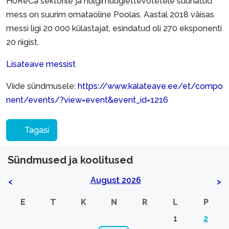
HoReCa sektorile ja hulgimüügiettevõtetele suunatud
mess on suurim omataoline Poolas. Aastal 2018 väisas
messi ligi 20 000 külastajat, esindatud oli 270 eksponenti
20 riigist.
Lisateave messist
Viide sündmusele:
https://www.kalateave.ee/et/compo
nent/events/?view=event&event_id=1216
Tagasi
Sündmused ja koolitused
August 2026
<
>
E
T
K
N
R
L
P
1
2