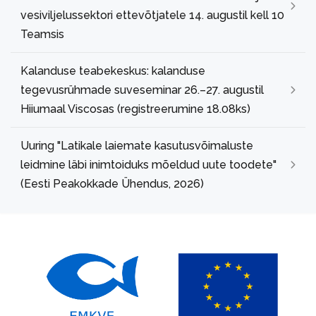
vesiviljelussektori ettevõtjatele 14. augustil kell 10
Teamsis
Kalanduse teabekeskus: kalanduse
tegevusrühmade suveseminar 26.–27. augustil
Hiiumaal Viscosas (registreerumine 18.08ks)
Uuring "Latikale laiemate kasutusvõimaluste
leidmine läbi inimtoiduks mõeldud uute toodete"
(Eesti Peakokkade Ühendus, 2026)