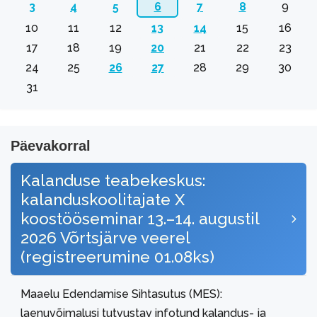
3
4
5
6
7
8
9
10
11
12
13
14
15
16
17
18
19
20
21
22
23
24
25
26
27
28
29
30
31
Päevakorral
Kalanduse teabekeskus:
kalanduskoolitajate X
koostööseminar 13.–14. augustil
2026 Võrtsjärve veerel
(registreerumine 01.08ks)
Maaelu Edendamise Sihtasutus (MES):
laenuvõimalusi tutvustav infotund kalandus- ja