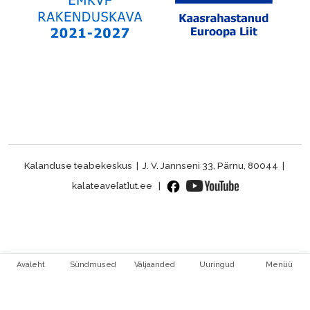
Kalanduse teabekeskus | J. V. Jannseni 33, Pärnu, 80044 |
kalateave[at]ut.ee |
Avaleht
Sündmused
Väljaanded
Uuringud
Menüü